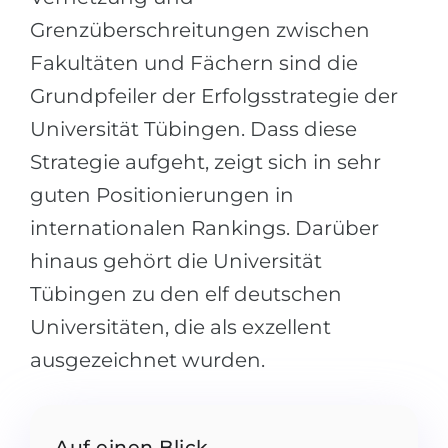
Belarus
Grenzüberschreitungen zwischen
Unsere Studierenden werden erfolgrei
Fakultäten und Fächern sind die
Anderes Land
BERATUNG!
Grundpfeiler der Erfolgsstrategie der
BERATUNG BUCHEN
* Nac
Universität Tübingen. Dass diese
Strategie aufgeht, zeigt sich in sehr
guten Positionierungen in
internationalen Rankings. Darüber
hinaus gehört die Universität
Tübingen zu den elf deutschen
Universitäten, die als exzellent
ausgezeichnet wurden.
Auf einen Blick