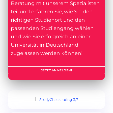
Beratung mit unserem Spezialisten
teil und erfahren Sie, wie Sie den
richtigen Studienort und den
passenden Studiengang wählen
und wie Sie erfolgreich an einer
Universität in Deutschland
zugelassen werden können!
JETZT ANMELDEN!