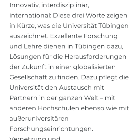
Städte
Innovativ, interdisziplinär,
BEWERBEN FÜR FACHRICHTUNG …
international: Diese drei Worte zeigen
BERUFE
Medizin
in Kürze, was die Universität Tübingen
Berufe
Ingenieurwesen
auszeichnet. Exzellente Forschung
Studienfächer
und Lehre dienen in Tübingen dazu,
Physik
Beispiel-Stellenangebote
Lösungen für die Herausforderungen
Management
der Zukunft in einer globalisierten
BERUFSORIENTIERUNG
Anderes Fach
Gesellschaft zu finden. Dazu pflegt die
BEWERBEN AUS …
Holland-Test
Universität den Austausch mit
Russland
Interessenkarte-Test
Partnern in der ganzen Welt – mit
Ukraine
RIASEC-Test
anderen Hochschulen ebenso wie mit
Kasachstan
Erfolg
zu
außeruniversitären
Aserbaidschan
100%
Forschungseinrichtungen.
Armenien
Vernetzung und