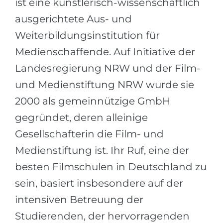
ist eine künstlerisch-wissenschaftlich
Städte
ausgerichtete Aus- und
BEWERBEN FÜR FACHRICHTUNG …
BERUFE
Weiterbildungsinstitution für
Medizin
Berufe
Medienschaffende. Auf Initiative der
Ingenieurwesen
Studienfächer
Landesregierung NRW und der Film-
Physik
Beispiel-Stellenangebote
und Medienstiftung NRW wurde sie
Management
2000 als gemeinnützige GmbH
BERUFSORIENTIERUNG
Anderes Fach
gegründet, deren alleinige
BEWERBEN AUS …
Holland-Test
Gesellschafterin die Film- und
Russland
Interessenkarte-Test
Medienstiftung ist. Ihr Ruf, eine der
Ukraine
besten Filmschulen in Deutschland zu
RIASEC-Test
sein, basiert insbesondere auf der
Kasachstan
Erfolg
zu
intensiven Betreuung der
Aserbaidschan
100%
Studierenden, der hervorragenden
Armenien