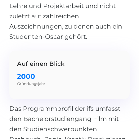
Lehre und Projektarbeit und nicht
Belarus
Unsere Studierenden werden erfolgrei
zuletzt auf zahlreichen
Anderes Land
Auszeichnungen, zu denen auch ein
BERATUNG!
BERATUNG BUCHEN
Studenten-Oscar gehört.
* Nac
Auf einen Blick
2000
Gründungsjahr
Das Programmprofil der ifs umfasst
den Bachelorstudiengang Film mit
den Studienschwerpunkten