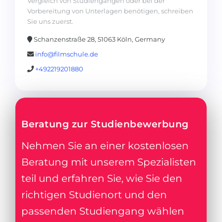
Vergleich von Studiengängen oder bei der
Vorbereitung von Unterlagen benötigen, schreiben
Sie uns zuerst.
Schanzenstraße 28, 51063 Köln, Germany
info@filmschule.de
+492219201880
Beratung zur Studienbewerbung
Nehmen Sie an einer kostenlosen
Beratung mit unserem Spezialisten
teil und erfahren Sie, wie Sie den
richtigen Studienort und den
passenden Studiengang wählen