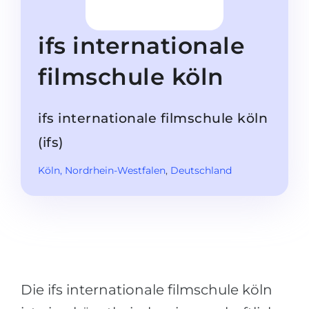
Studienkolleg
Sprachvisum
Bachelor
STUDIENKOLLEG
ifs internationale
Master
Studienkollegs
filmschule köln
Zweitstudium
Studienkolleg-Kurse
BEWERBEN NACH …
Freshman / Foundation
ifs internationale filmschule köln
11-jähriger Schule
Studienvorbereitung
(ifs)
12-jähriger Schule (NIS)
Vorbereitung aufs Studienkolleg
Köln
, Nordrhein-Westfalen
,
Deutschland
College
Spezialkurse
IB Diploma
Mathematik
1. Studienjahr
Portfolio
2.–3. Studienjahr
GEOGRAFIE
Bachelorabschluss
Die ifs internationale filmschule köln
Bundesländer
Masterabschluss