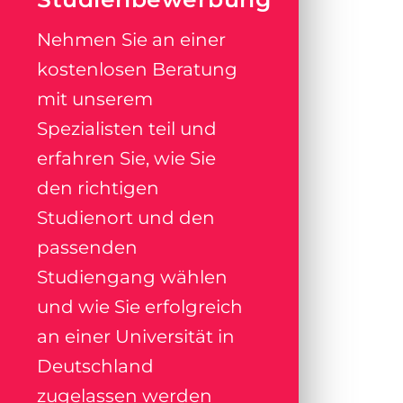
Nehmen Sie an einer
kostenlosen Beratung
mit unserem
Spezialisten teil und
erfahren Sie, wie Sie
den richtigen
Studienort und den
passenden
Studiengang wählen
und wie Sie erfolgreich
an einer Universität in
Deutschland
zugelassen werden