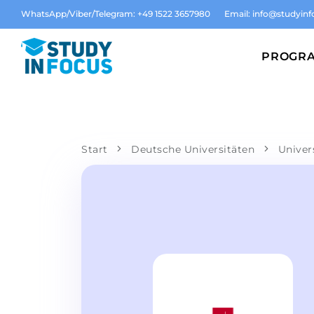
WhatsApp/Viber/Telegram: +49 1522 3657980
Email:
info@studyinf
PROGR
Start
Deutsche Universitäten
Univer