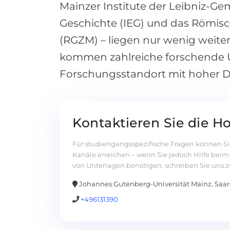
Mainzer Institute der Leibniz-Gem
Geschichte (IEG) und das Römi
(RGZM) – liegen nur wenig weiter
kommen zahlreiche forschende 
Forschungsstandort mit hoher 
Kontaktieren Sie die H
Für studiengangsspezifische Fragen können Si
Kanäle erreichen – wenn Sie jedoch Hilfe bei
von Unterlagen benötigen, schreiben Sie uns z
Johannes Gutenberg-Universität Mainz, Saarst
+496131390