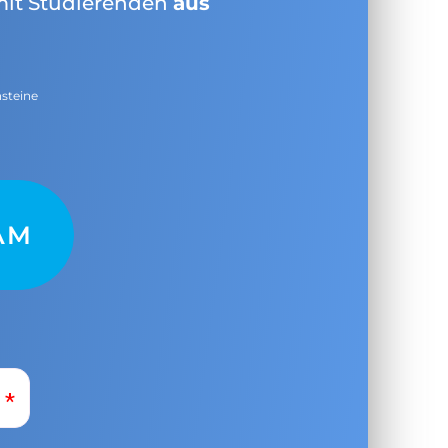
mit Studierenden
aus
nsteine
AM