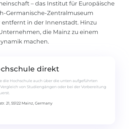
einschaft – das Institut für Europäische
sch-Germanische-Zentralmuseum
 entfernt in der Innenstadt. Hinzu
Unternehmen, die Mainz zu einem
Dynamik machen.
ochschule direkt
e die Hochschule auch über die unten aufgeführten
m Vergleich von Studiengängen oder bei der Vorbereitung
uerst.
r. 21, 55122 Mainz, Germany