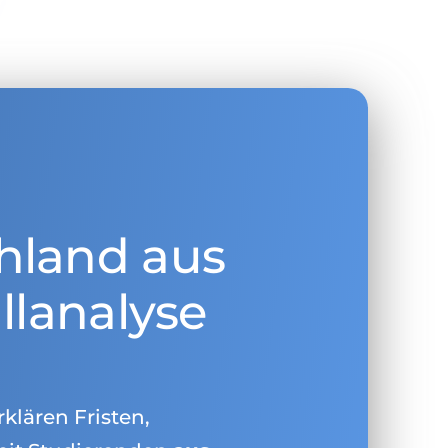
hland aus
llanalyse
rklären Fristen,