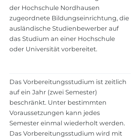
Städte
der Hochschule Nordhausen
BEWERBEN FÜR FACHRICHTUNG …
BERUFE
zugeordnete Bildungseinrichtung, die
Medizin
Berufe
ausländische Studienbewerber auf
Ingenieurwesen
Studienfächer
das Studium an einer Hochschule
Physik
oder Universität vorbereitet.
Beispiel-Stellenangebote
Management
BERUFSORIENTIERUNG
Anderes Fach
BEWERBEN AUS …
Das Vorbereitungsstudium ist zeitlich
Holland-Test
auf ein Jahr (zwei Semester)
Russland
Interessenkarte-Test
beschränkt. Unter bestimmten
Ukraine
RIASEC-Test
Voraussetzungen kann jedes
Kasachstan
Erfolg
zu
Semester einmal wiederholt werden.
Aserbaidschan
100%
Das Vorbereitungsstudium wird mit
Armenien