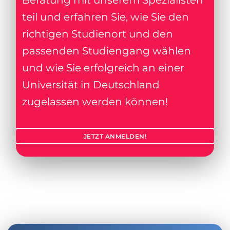
Beratung mit unserem Spezialisten
teil und erfahren Sie, wie Sie den
richtigen Studienort und den
passenden Studiengang wählen
und wie Sie erfolgreich an einer
Universität in Deutschland
zugelassen werden können!
JETZT ANMELDEN!