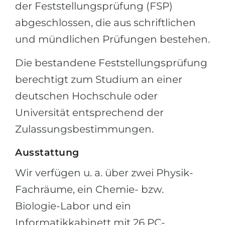
der Feststellungsprüfung (FSP)
Belarus
Unsere Studierenden werden erfolgrei
abgeschlossen, die aus schriftlichen
Anderes Land
und mündlichen Prüfungen bestehen.
BERATUNG!
BERATUNG BUCHEN
* Nac
Die bestandene Feststellungsprüfung
berechtigt zum Studium an einer
deutschen Hochschule oder
Universität entsprechend der
Zulassungsbestimmungen.
Ausstattung
Wir verfügen u. a. über zwei Physik-
Fachräume, ein Chemie- bzw.
Biologie-Labor und ein
Informatikkabinett mit 26 PC-