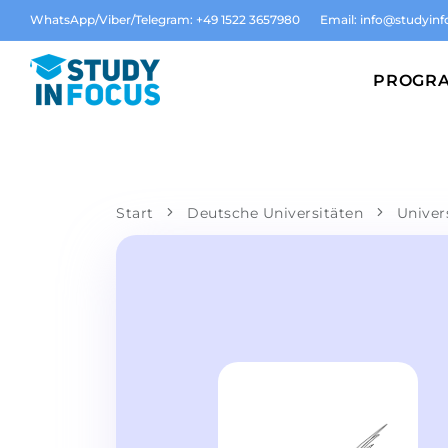
WhatsApp/Viber/Telegram: +49 1522 3657980
Email:
info@studyinf
PROGR
Start
Deutsche Universitäten
Univer