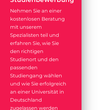
Nehmen Sie an einer
kostenlosen Beratung
mit unserem
Spezialisten teil und
erfahren Sie, wie Sie
den richtigen
Studienort und den
passenden
Studiengang wählen
und wie Sie erfolgreich
an einer Universität in
Deutschland
zugelassen werden