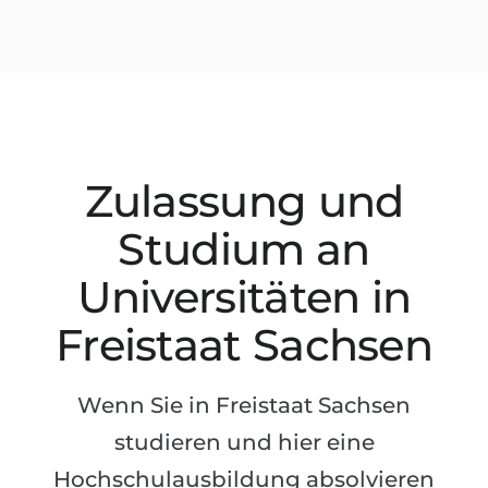
Studienkolleg
Sprachvisum
Bachelor
STUDIENKOLLEG
Master
Studienkollegs
Zweitstudium
Studienkolleg-Kurse
BEWERBEN NACH …
Freshman / Foundation
Zulassung und
11-jähriger Schule
Studienvorbereitung
Studium an
12-jähriger Schule (NIS)
Vorbereitung aufs Studienkolleg
Universitäten in
College
Spezialkurse
Freistaat Sachsen
IB Diploma
Mathematik
1. Studienjahr
Portfolio
Wenn Sie in Freistaat Sachsen
2.–3. Studienjahr
GEOGRAFIE
studieren und hier eine
Bachelorabschluss
Bundesländer
Hochschulausbildung absolvieren
Masterabschluss