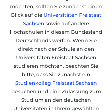
Städte
möchten, sollten Sie zunächst einen
BEWERBEN FÜR FACHRICHTUNG …
BERUFE
Blick auf die
Universitäten Freistaat
Medizin
Berufe
Sachsen
sowie auf andere
Ingenieurwesen
Studienfächer
Hochschulen in diesem Bundesland
Physik
Beispiel-Stellenangebote
Deutschlands werfen. Wenn Sie
Management
direkt nach der Schule an den
BERUFSORIENTIERUNG
Anderes Fach
Universitäten Freistaat Sachsen
BEWERBEN AUS …
studieren möchten, beachten Sie
Holland-Test
Russland
bitte, dass Sie zunächst ein
Interessenkarte-Test
Studienkolleg Freistaat Sachsen
Ukraine
RIASEC-Test
besuchen und eine Zulassung zum
Kasachstan
Erfolg
zu
Studium an den deutschen
Aserbaidschan
100%
Universitäten in Ihrem gewählten
Armenien