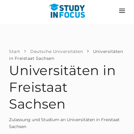
PROGRAMME
HOCHSCHULEN
BEWERBUNG
Universitäten
SZENARIEN
METHODIK
Start
Deutsche Universitäten
Universitäten
in Freistaat Sachsen
Bachelor & Master
Nach der Schule bewerben
LEISTUNGEN
Universitäten in
Vorkurse an der Hochschule
Hochschulwechsel
Propädeutikum
Freistaat
Master in Deutschland
Zweitstudium
SPRACHSCHULEN
Sachsen
Für Eltern
Sprachschulen
Mit Zulassungsgarantie
Sprachkurse
Zulassung und Studium an Universitäten in Freistaat
BEWERBEN FÜR …
Sachsen
Online-Sprachunterricht