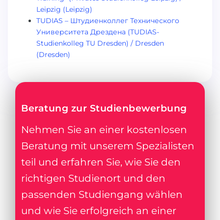
Leipzig (Leipzig)
TUDIAS – Штудиенколлег Технического
Университета Дрездена (TUDIAS-
Studienkolleg TU Dresden) / Dresden
(Dresden)
Beratung zur Studienbewerbung
Nehmen Sie an einer kostenlosen
Beratung mit unserem Spezialisten
teil und erfahren Sie, wie Sie den
richtigen Studienort und den
passenden Studiengang wählen
und wie Sie erfolgreich an einer