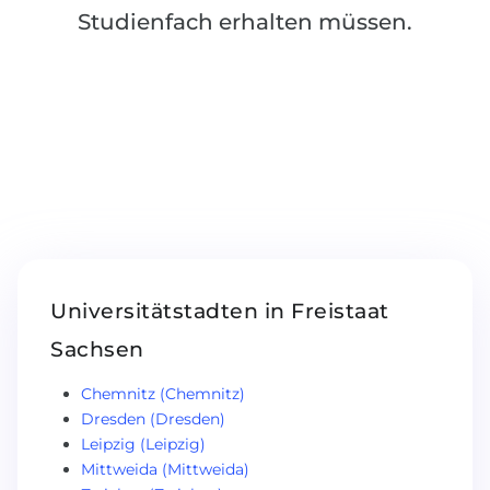
Studienfach erhalten müssen.
Belarus
Unsere Studierenden werden erfolgrei
Anderes Land
BERATUNG!
BERATUNG BUCHEN
* Nac
Universitätstadten in Freistaat
Sachsen
Chemnitz (Chemnitz)
Dresden (Dresden)
Leipzig (Leipzig)
Mittweida (Mittweida)