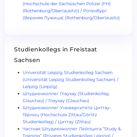
(Hochschule der Sächsischen Polizei (FH)
(Rothenburg/Oberlausitz)) / Ротенбург
(Верхняя Лужица) (Rothenburg/Oberlausitz)
Studienkollegs in Freistaat
Sachsen
Universität Leipzig Studienkolleg Sachsen
(Universität Leipzig Studienkolleg Sachsen) /
Leipzig (Leipzig)
Штудиенколлег Глаухау (Studienkolleg
Glauchau) / Глаухау (Glauchau)
Штудиенколлег Университета Циттау-
Гёрлиц (Hochschule Zittau/Görlitz
Studienkolleg) / Циттау (Zittau)
Частная Штудиенколлег Лейпцига “Study &
Training” (Privates Studienkolleg Leipzig) /