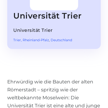
Studienkolleg
Sprachvisum
Bachelor
STUDIENKOLLEG
Universität Trier
Master
Studienkollegs
Zweitstudium
Universität Trier
Studienkolleg-Kurse
BEWERBEN NACH …
Freshman / Foundation
Trier
, Rheinland-Pfalz
,
Deutschland
11-jähriger Schule
Studienvorbereitung
12-jähriger Schule (NIS)
Vorbereitung aufs Studienkolleg
College
Spezialkurse
IB Diploma
Mathematik
Ehrwürdig wie die Bauten der alten
1. Studienjahr
Portfolio
Römerstadt – spritzig wie der
2.–3. Studienjahr
GEOGRAFIE
weltbekannte Moselwein: Die
Bachelorabschluss
Bundesländer
Universität Trier ist eine alte und junge
Masterabschluss