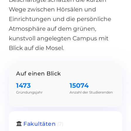
Belarus
Wege zwischen Hörsälen und
Unsere Studierenden werden erfolgrei
Einrichtungen und die persönliche
Anderes Land
BERATUNG!
Atmosphäre auf dem grünen,
BERATUNG BUCHEN
* Nac
kunstvoll angelegten Campus mit
Blick auf die Mosel.
Auf einen Blick
1473
15074
Gründungsjahr
Anzahl der Studierenden
Fakultäten
(7)