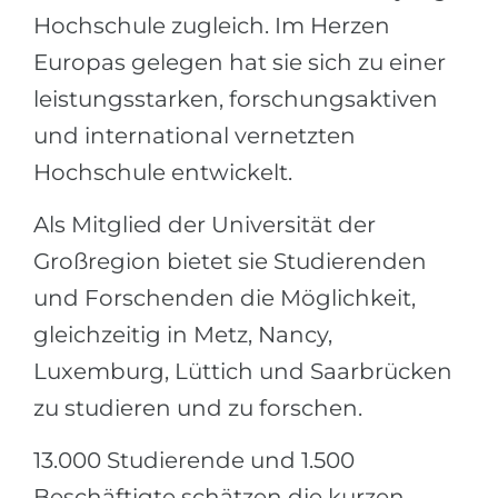
Städte
Hochschule zugleich. Im Herzen
BEWERBEN FÜR FACHRICHTUNG …
BERUFE
Europas gelegen hat sie sich zu einer
Medizin
Berufe
leistungsstarken, forschungsaktiven
Ingenieurwesen
Studienfächer
und international vernetzten
Physik
Hochschule entwickelt.
Beispiel-Stellenangebote
Management
Als Mitglied der Universität der
BERUFSORIENTIERUNG
Anderes Fach
Großregion bietet sie Studierenden
BEWERBEN AUS …
Holland-Test
und Forschenden die Möglichkeit,
Russland
gleichzeitig in Metz, Nancy,
Interessenkarte-Test
Ukraine
Luxemburg, Lüttich und Saarbrücken
RIASEC-Test
zu studieren und zu forschen.
Kasachstan
Erfolg
zu
Aserbaidschan
100%
13.000 Studierende und 1.500
Armenien
Beschäftigte schätzen die kurzen