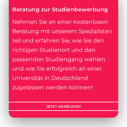
Beratung zur Studienbewerbung
Nehmen Sie an einer kostenlosen
Beratung mit unserem Spezialisten
teil und erfahren Sie, wie Sie den
richtigen Studienort und den
passenden Studiengang wählen
und wie Sie erfolgreich an einer
Universität in Deutschland
zugelassen werden können!
JETZT ANMELDEN!