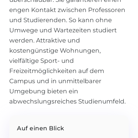
Belarus
engen Kontakt zwischen Professoren
Unsere Studierenden werden erfolgrei
und Studierenden. So kann ohne
Anderes Land
BERATUNG!
Umwege und Wartezeiten studiert
BERATUNG BUCHEN
* Nac
werden. Attraktive und
kostengünstige Wohnungen,
vielfältige Sport- und
Freizeitmöglichkeiten auf dem
Campus und in unmittelbarer
Umgebung bieten ein
abwechslungsreiches Studienumfeld.
Auf einen Blick