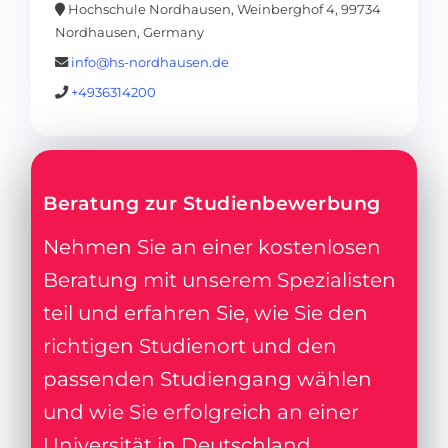
Hochschule Nordhausen, Weinberghof 4, 99734
Nordhausen, Germany
info@hs-nordhausen.de
+4936314200
Beratung zur Studienbewerbung
Nehmen Sie an einer kostenlosen
Beratung mit unserem Spezialisten
teil und erfahren Sie, wie Sie den
richtigen Studienort und den
passenden Studiengang wählen
und wie Sie erfolgreich an einer
Universität in Deutschland