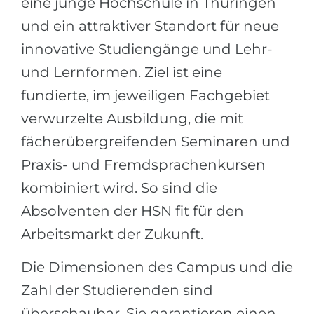
eine junge Hochschule in Thüringen
Städte
und ein attraktiver Standort für neue
BEWERBEN FÜR FACHRICHTUNG …
BERUFE
innovative Studiengänge und Lehr-
Medizin
Berufe
und Lernformen. Ziel ist eine
Ingenieurwesen
Studienfächer
fundierte, im jeweiligen Fachgebiet
Physik
Beispiel-Stellenangebote
verwurzelte Ausbildung, die mit
Management
fächerübergreifenden Seminaren und
BERUFSORIENTIERUNG
Anderes Fach
Praxis- und Fremdsprachenkursen
BEWERBEN AUS …
Holland-Test
kombiniert wird. So sind die
Russland
Absolventen der HSN fit für den
Interessenkarte-Test
Ukraine
Arbeitsmarkt der Zukunft.
RIASEC-Test
Kasachstan
Erfolg
zu
Die Dimensionen des Campus und die
Aserbaidschan
100%
Zahl der Studierenden sind
Armenien
überschaubar. Sie garantieren einen