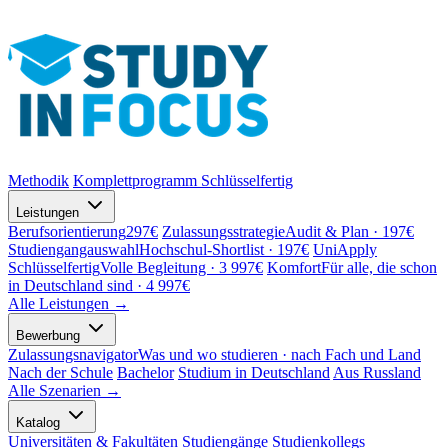
Methodik
Komplettprogramm
Schlüsselfertig
Leistungen
Berufsorientierung
297€
Zulassungsstrategie
Audit & Plan · 197€
Studiengangauswahl
Hochschul-Shortlist · 197€
UniApply
Schlüsselfertig
Volle Begleitung · 3 997€
Komfort
Für alle, die schon
in Deutschland sind · 4 997€
Alle Leistungen →
Bewerbung
Zulassungsnavigator
Was und wo studieren · nach Fach und Land
Nach der Schule
Bachelor
Studium in Deutschland
Aus Russland
Alle Szenarien →
Katalog
Universitäten & Fakultäten
Studiengänge
Studienkollegs