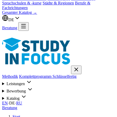
Sprachschulen & -kurse
Städte & Regionen
Berufe &
Fachrichtungen
Gesamter Katalog →
DE
Beratung
Methodik
Komplettprogramm
Schlüsselfertig
Leistungen
Bewerbung
Katalog
EN
·
DE
·
RU
Beratung
Start