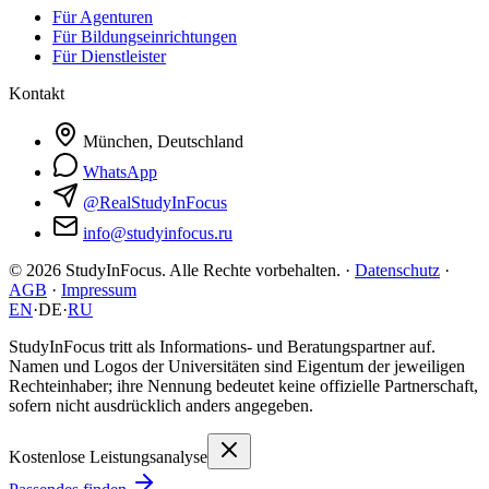
Für Agenturen
Für Bildungseinrichtungen
Für Dienstleister
Kontakt
München, Deutschland
WhatsApp
@RealStudyInFocus
info@studyinfocus.ru
© 2026 StudyInFocus. Alle Rechte vorbehalten. ·
Datenschutz
·
AGB
·
Impressum
EN
·
DE
·
RU
StudyInFocus tritt als Informations- und Beratungspartner auf.
Namen und Logos der Universitäten sind Eigentum der jeweiligen
Rechteinhaber; ihre Nennung bedeutet keine offizielle Partnerschaft,
sofern nicht ausdrücklich anders angegeben.
Kostenlose Leistungsanalyse