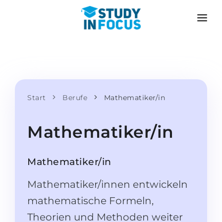
PROGRAMME
HOCHSCHULEN
BEWERBUNG
Universitäten
SZENARIEN
METHODIK
Bachelor & Master
Start
Berufe
Mathematiker/in
Nach der Schule bewerben
LEISTUNGEN
Vorkurse an der Hochschule
Hochschulwechsel
Mathematiker/in
Propädeutikum
Master in Deutschland
Zweitstudium
SPRACHSCHULEN
Mathematiker/in
Für Eltern
Sprachschulen
Mathematiker/innen entwickeln
Mit Zulassungsgarantie
Sprachkurse
mathematische Formeln,
BEWERBEN FÜR …
Online-Sprachunterricht
Theorien und Methoden weiter