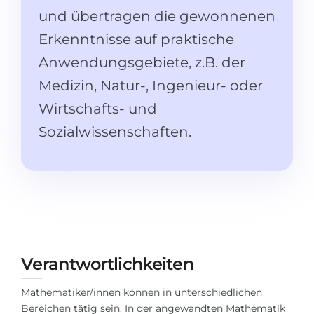
Studienkolleg
Sprachvisum
und übertragen die gewonnenen
Bachelor
Erkenntnisse auf praktische
STUDIENKOLLEG
Master
Anwendungsgebiete, z.B. der
Studienkollegs
Zweitstudium
Medizin, Natur-, Ingenieur- oder
Studienkolleg-Kurse
Wirtschafts- und
BEWERBEN NACH …
Freshman / Foundation
Sozialwissenschaften.
11-jähriger Schule
Studienvorbereitung
12-jähriger Schule (NIS)
Vorbereitung aufs Studienkolleg
College
Spezialkurse
IB Diploma
Mathematik
1. Studienjahr
Portfolio
Verantwortlichkeiten
2.–3. Studienjahr
GEOGRAFIE
Bachelorabschluss
Mathematiker/innen können in unterschiedlichen
Bundesländer
Bereichen tätig sein. In der angewandten Mathematik
Masterabschluss