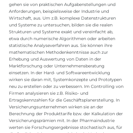
Städte
gehen sie von praktischen Aufgabenstellungen und
Anforderungen, beispielsweise der Industrie und
BEWERBEN FÜR FACHRICHTUNG …
BERUFE
Wirtschaft, aus. Um z.B. komplexe Datenstrukturen
Medizin
Berufe
und Systeme zu untersuchen, bilden sie die realen
Strukturen und Systeme exakt und vereinfacht ab,
Ingenieurwesen
Studienfächer
etwa durch numerische
Algorithmen
oder arbeiten
Physik
statistische Analyseverfahren aus. Sie können ihre
Beispiel-Stellenangebote
mathematischen Methodenkenntnisse auch zur
Management
Erhebung und Auswertung von Daten in der
BERUFSORIENTIERUNG
Anderes Fach
Marktforschung oder Unternehmensberatung
einsetzen. In der Hard- und Softwareentwicklung
BEWERBEN AUS …
Holland-Test
wirken sie daran mit, Systemkonzepte und Prototypen
neu zu erstellen oder zu verbessern. Im Controlling von
Russland
Interessenkarte-Test
Firmen analysieren sie z.B. Risiko- und
Ukraine
RIASEC-Test
Ertragskennzahlen für die Geschäftsplanerstellung. In
Versicherungsunternehmen wirken sie an der
Kasachstan
Erfolg
zu
Berechnung der Produkttarife bzw. der Kalkulation der
Aserbaidschan
100%
Versicherungsprämien mit. In der Pharmaindustrie
werten sie Forschungsergebnisse
stochastisch
aus, für
Armenien