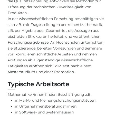
die Qualitätssicherung entwickeln sie Methoden zur
Belarus
Erfassung der technischen Zuverlässigkeit von
Unsere Studierenden werden erfolgrei
Produkten.
Anderes Land
In der wissenschaftlichen Forschung beschäftigen sie
BERATUNG!
sich z.B. mit Fragestellungen der reinen Mathematik,
BERATUNG BUCHEN
* Nac
z.B. der
Algebra
oder
Geometrie
, die Aussagen aus
abstrakten Strukturen herleitet, und veröffentlichen
Forschungsergebnisse. An Hochschulen unterrichten
sie Studierende, bereiten Vorlesungen und Seminare
vor, korrigieren schriftliche Arbeiten und nehmen
Prüfungen ab. Eigenständige wissenschaftliche
Tätigkeiten eröffnen sich i.d.R. erst nach einem
Masterstudium und einer Promotion.
Typische Arbeitsorte
Mathematiker/innen finden Beschäftigung z.B.
in Markt- und Meinungsforschungsinstituten
in Unternehmensberatungsfirmen
in Software- und Systemhäusern