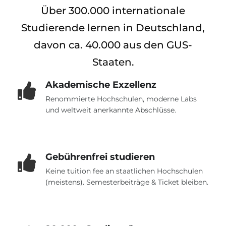
Städte
Über 300.000 internationale
BEWERBEN FÜR FACHRICHTUNG …
BERUFE
Studierende lernen in Deutschland,
Medizin
Berufe
davon ca. 40.000 aus den GUS-
Ingenieurwesen
Studienfächer
Staaten.
Physik
Beispiel-Stellenangebote
Akademische Exzellenz
Management
Renommierte Hochschulen, moderne Labs
BERUFSORIENTIERUNG
Anderes Fach
und weltweit anerkannte Abschlüsse.
BEWERBEN AUS …
Holland-Test
Russland
Interessenkarte-Test
Gebührenfrei studieren
Ukraine
RIASEC-Test
Keine tuition fee an staatlichen Hochschulen
(meistens). Semesterbeiträge & Ticket bleiben.
Kasachstan
Erfolg
zu
Aserbaidschan
100%
Armenien