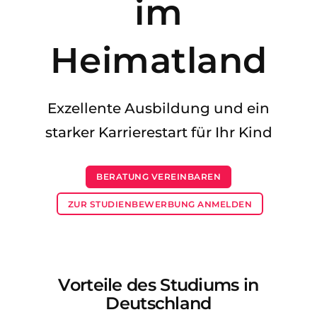
im
Studienkolleg
Sprachvisum
Bachelor
STUDIENKOLLEG
Heimatland
Master
Studienkollegs
Zweitstudium
Studienkolleg-Kurse
Exzellente Ausbildung und ein
BEWERBEN NACH …
Freshman / Foundation
starker Karrierestart für Ihr Kind
11-jähriger Schule
Studienvorbereitung
12-jähriger Schule (NIS)
Vorbereitung aufs Studienkolleg
BERATUNG VEREINBAREN
College
Spezialkurse
ZUR STUDIENBEWERBUNG ANMELDEN
IB Diploma
Mathematik
1. Studienjahr
Portfolio
2.–3. Studienjahr
GEOGRAFIE
Vorteile des Studiums in
Bachelorabschluss
Bundesländer
Deutschland
Masterabschluss