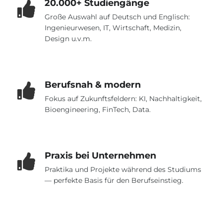
20.000+ Studiengänge
Belarus
Große Auswahl auf Deutsch und Englisch:
Unsere Studierenden werden erfolgrei
Ingenieurwesen, IT, Wirtschaft, Medizin,
Anderes Land
Design u.v.m.
BERATUNG!
BERATUNG BUCHEN
* Nac
Berufsnah & modern
Fokus auf Zukunftsfeldern: KI, Nachhaltigkeit,
Bioengineering, FinTech, Data.
Praxis bei Unternehmen
Praktika und Projekte während des Studiums
— perfekte Basis für den Berufseinstieg.