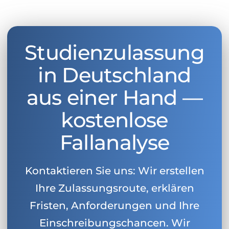
Belarus
Unsere Studierenden werden erfolgrei
Anderes Land
BERATUNG!
Studienzulassung
BERATUNG BUCHEN
* Nac
in Deutschland
aus einer Hand —
kostenlose
Fallanalyse
Kontaktieren Sie uns: Wir erstellen
Ihre Zulassungsroute, erklären
Fristen, Anforderungen und Ihre
Einschreibungschancen. Wir