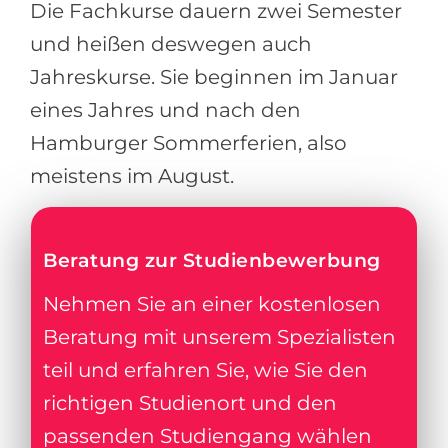
Die Fachkurse dauern zwei Semester
Belarus
Unsere Studierenden werden erfolgrei
und heißen deswegen auch
Anderes Land
Jahreskurse. Sie beginnen im Januar
BERATUNG!
BERATUNG BUCHEN
eines Jahres und nach den
* Nac
Hamburger Sommerferien, also
meistens im August.
Beratung zur Studienbewerbung
Nehmen Sie an einer kostenlosen
Beratung mit unserem Spezialisten
teil und erfahren Sie, wie Sie den
richtigen Studienort und den
passenden Studiengang wählen