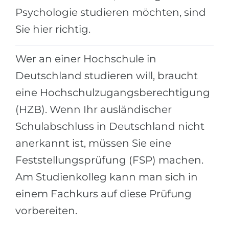
Städte
Psychologie studieren möchten, sind
BEWERBEN FÜR FACHRICHTUNG …
BERUFE
Sie hier richtig.
Medizin
Berufe
Ingenieurwesen
Wer an einer Hochschule in
Studienfächer
Deutschland studieren will, braucht
Physik
Beispiel-Stellenangebote
eine Hochschulzugangsberechtigung
Management
(HZB). Wenn Ihr ausländischer
BERUFSORIENTIERUNG
Anderes Fach
Schulabschluss in Deutschland nicht
BEWERBEN AUS …
Holland-Test
anerkannt ist, müssen Sie eine
Russland
Interessenkarte-Test
Feststellungsprüfung (FSP) machen.
Ukraine
RIASEC-Test
Am Studienkolleg kann man sich in
Kasachstan
Erfolg
zu
einem Fachkurs auf diese Prüfung
Aserbaidschan
100%
vorbereiten.
Armenien