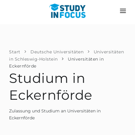
PROGRAMME
HOCHSCHULEN
BEWERBUNG
Universitäten
SZENARIEN
METHODIK
Start
Deutsche Universitäten
Universitäten
in Schleswig-Holstein
Bachelor & Master
Universitäten in
Nach der Schule bewerben
LEISTUNGEN
Eckernförde
Vorkurse an der Hochschule
Hochschulwechsel
Studium in
Propädeutikum
Master in Deutschland
Eckernförde
Zweitstudium
SPRACHSCHULEN
Für Eltern
Sprachschulen
Zulassung und Studium an Universitäten in
Mit Zulassungsgarantie
Sprachkurse
Eckernförde
BEWERBEN FÜR …
Online-Sprachunterricht