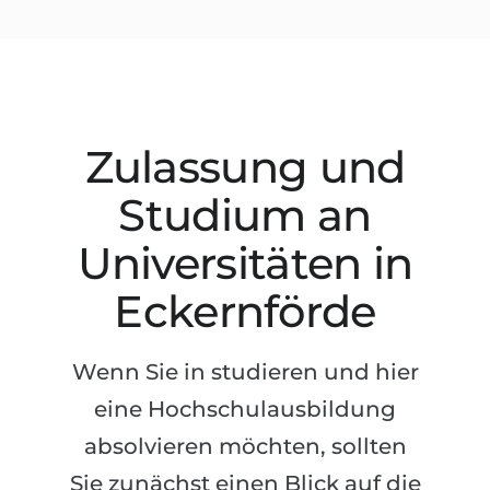
Studienkolleg
Sprachvisum
Bachelor
STUDIENKOLLEG
Master
Studienkollegs
Zweitstudium
Studienkolleg-Kurse
Zulassung und
BEWERBEN NACH …
Freshman / Foundation
Studium an
11-jähriger Schule
Studienvorbereitung
Universitäten in
12-jähriger Schule (NIS)
Vorbereitung aufs Studienkolleg
College
Eckernförde
Spezialkurse
IB Diploma
Mathematik
Wenn Sie in studieren und hier
1. Studienjahr
Portfolio
eine Hochschulausbildung
2.–3. Studienjahr
GEOGRAFIE
absolvieren möchten, sollten
Bachelorabschluss
Bundesländer
Sie zunächst einen Blick auf die
Masterabschluss