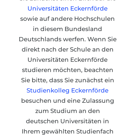
Städte
Universitäten Eckernförde
BEWERBEN FÜR FACHRICHTUNG …
BERUFE
sowie auf andere Hochschulen
Medizin
Berufe
in diesem Bundesland
Ingenieurwesen
Studienfächer
Deutschlands werfen. Wenn Sie
Physik
Beispiel-Stellenangebote
direkt nach der Schule an den
Management
Universitäten Eckernförde
BERUFSORIENTIERUNG
Anderes Fach
studieren möchten, beachten
BEWERBEN AUS …
Holland-Test
Sie bitte, dass Sie zunächst ein
Russland
Studienkolleg Eckernförde
Interessenkarte-Test
Ukraine
besuchen und eine Zulassung
RIASEC-Test
zum Studium an den
Kasachstan
Erfolg
zu
deutschen Universitäten in
Aserbaidschan
100%
Ihrem gewählten Studienfach
Armenien