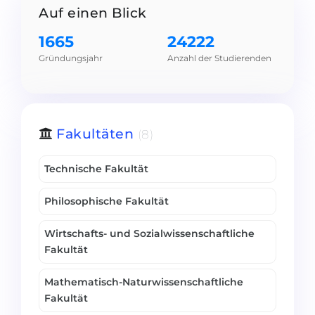
Auf einen Blick
Belarus
Unsere Studierenden werden erfolgrei
1665
24222
Anderes Land
BERATUNG!
Gründungsjahr
Anzahl der Studierenden
BERATUNG BUCHEN
* Nac
Fakultäten
(8)
Technische Fakultät
Philosophische Fakultät
Wirtschafts- und Sozialwissenschaftliche
Fakultät
Mathematisch-Naturwissenschaftliche
Fakultät