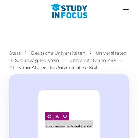
PROGRAMME
HOCHSCHULEN
BEWERBUNG
Universitäten
SZENARIEN
METHODIK
Start
Deutsche Universitäten
Universitäten
in Schleswig-Holstein
Bachelor & Master
Universitäten in Kiel
Nach der Schule bewerben
LEISTUNGEN
Christian-Albrechts-Universität zu Kiel
Vorkurse an der Hochschule
Hochschulwechsel
Propädeutikum
Master in Deutschland
Zweitstudium
SPRACHSCHULEN
Für Eltern
Sprachschulen
Mit Zulassungsgarantie
Sprachkurse
BEWERBEN FÜR …
Online-Sprachunterricht