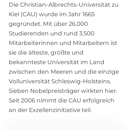
Städte
Die Christian-Albrechts-Universität zu
BEWERBEN FÜR FACHRICHTUNG …
Kiel (CAU) wurde im Jahr 1665
BERUFE
Medizin
gegründet. Mit über 26.000
Berufe
Ingenieurwesen
Studierenden und rund 3.500
Studienfächer
Mitarbeiterinnen und Mitarbeitern ist
Physik
Beispiel-Stellenangebote
sie die älteste, größte und
Management
bekannteste Universität im Land
BERUFSORIENTIERUNG
Anderes Fach
zwischen den Meeren und die einzige
BEWERBEN AUS …
Holland-Test
Volluniversität Schleswig-Holsteins.
Russland
Interessenkarte-Test
Sieben Nobelpreisträger wirkten hier.
Ukraine
RIASEC-Test
Seit 2006 nimmt die CAU erfolgreich
Kasachstan
Erfolg
zu
an der Exzellenzinitiative teil.
Aserbaidschan
100%
Armenien