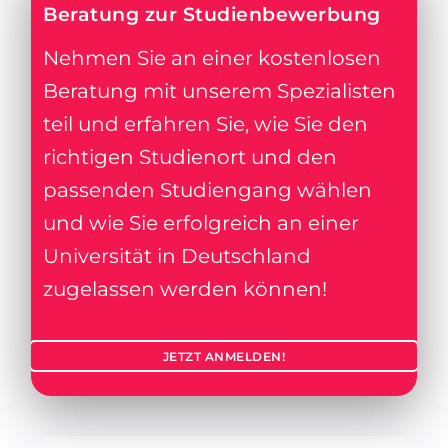
Beratung zur Studienbewerbung
Nehmen Sie an einer kostenlosen
Beratung mit unserem Spezialisten
teil und erfahren Sie, wie Sie den
richtigen Studienort und den
passenden Studiengang wählen
und wie Sie erfolgreich an einer
Universität in Deutschland
zugelassen werden können!
JETZT ANMELDEN!