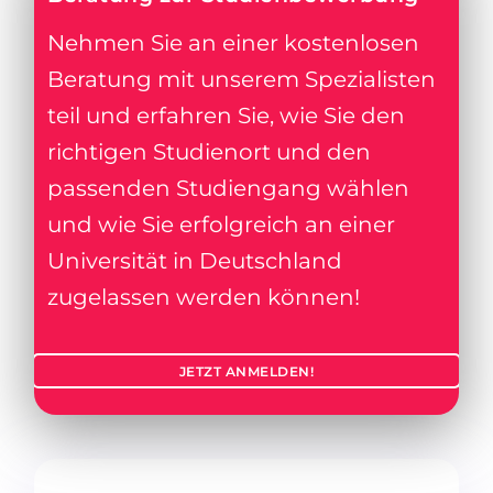
Nehmen Sie an einer kostenlosen
Beratung mit unserem Spezialisten
teil und erfahren Sie, wie Sie den
richtigen Studienort und den
passenden Studiengang wählen
und wie Sie erfolgreich an einer
Universität in Deutschland
zugelassen werden können!
JETZT ANMELDEN!