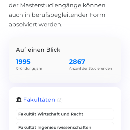
der Masterstudiengänge können
Belarus
Unsere Studierenden werden erfolgrei
auch in berufsbegleitender Form
Anderes Land
absolviert werden.
BERATUNG!
BERATUNG BUCHEN
* Nac
Auf einen Blick
1995
2867
Gründungsjahr
Anzahl der Studierenden
Fakultäten
(2)
Fakultät Wirtschaft und Recht
Fakultät Ingenieurwissenschaften