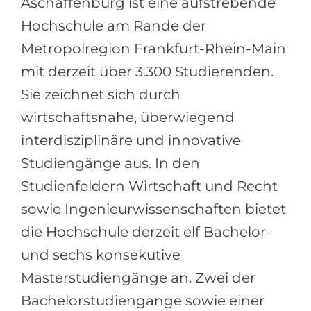
Aschaffenburg ist eine aufstrebende
Städte
Hochschule am Rande der
BEWERBEN FÜR FACHRICHTUNG …
BERUFE
Metropolregion Frankfurt-Rhein-Main
Medizin
Berufe
mit derzeit über 3.300 Studierenden.
Ingenieurwesen
Studienfächer
Sie zeichnet sich durch
Physik
Beispiel-Stellenangebote
wirtschaftsnahe, überwiegend
Management
interdisziplinäre und innovative
BERUFSORIENTIERUNG
Anderes Fach
Studiengänge aus. In den
BEWERBEN AUS …
Holland-Test
Studienfeldern Wirtschaft und Recht
Russland
sowie Ingenieurwissenschaften bietet
Interessenkarte-Test
Ukraine
die Hochschule derzeit elf Bachelor-
RIASEC-Test
und sechs konsekutive
Kasachstan
Erfolg
zu
Masterstudiengänge an. Zwei der
Aserbaidschan
100%
Bachelorstudiengänge sowie einer
Armenien