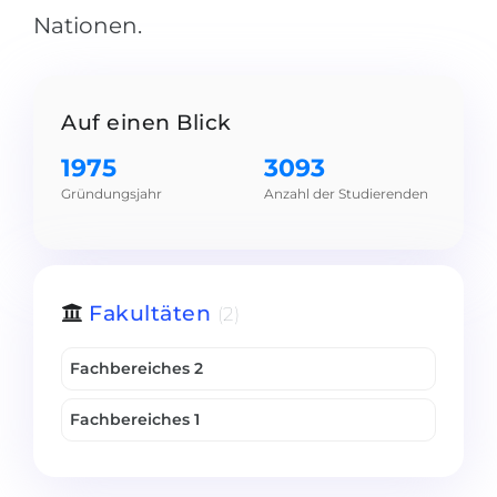
Nationen.
Belarus
Unsere Studierenden werden erfolgrei
Anderes Land
BERATUNG!
BERATUNG BUCHEN
Auf einen Blick
* Nac
1975
3093
Gründungsjahr
Anzahl der Studierenden
Fakultäten
(2)
Fachbereiches 2
Fachbereiches 1