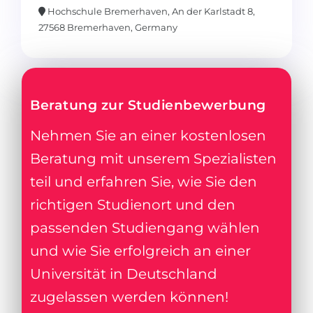
Hochschule Bremerhaven, An der Karlstadt 8,
27568 Bremerhaven, Germany
Beratung zur Studienbewerbung
Nehmen Sie an einer kostenlosen
Beratung mit unserem Spezialisten
teil und erfahren Sie, wie Sie den
richtigen Studienort und den
passenden Studiengang wählen
und wie Sie erfolgreich an einer
Universität in Deutschland
zugelassen werden können!