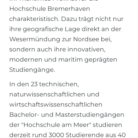
Städte
Hochschule Bremerhaven
BEWERBEN FÜR FACHRICHTUNG …
BERUFE
charakteristisch. Dazu trägt nicht nur
Medizin
Berufe
ihre geografische Lage direkt an der
Ingenieurwesen
Studienfächer
Wesermündung zur Nordsee bei,
Physik
Beispiel-Stellenangebote
sondern auch ihre innovativen,
Management
modernen und maritim geprägten
BERUFSORIENTIERUNG
Anderes Fach
Studiengänge.
BEWERBEN AUS …
Holland-Test
In den 23 technischen,
Russland
Interessenkarte-Test
naturwissenschaftlichen und
Ukraine
RIASEC-Test
wirtschaftswissenschaftlichen
Kasachstan
Erfolg
Bachelor- und Masterstudiengängen
zu
der "Hochschule am Meer" studieren
Aserbaidschan
100%
derzeit rund 3000 Studierende aus 40
Armenien