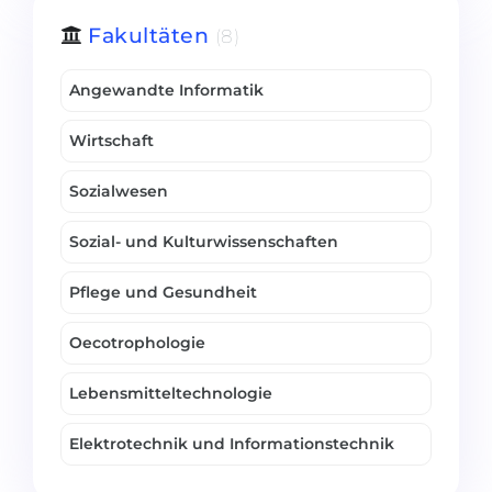
Belarus
Fakultäten
(8)
Unsere Studierenden werden erfolgrei
Anderes Land
Angewandte Informatik
BERATUNG!
BERATUNG BUCHEN
* Nac
Wirtschaft
Sozialwesen
Sozial- und Kulturwissenschaften
Pflege und Gesundheit
Oecotrophologie
Lebensmitteltechnologie
Elektrotechnik und Informationstechnik