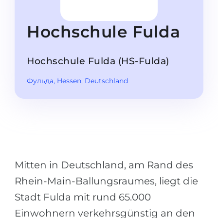
Studienkolleg
Sprachvisum
Bachelor
STUDIENKOLLEG
Hochschule Fulda
Master
Studienkollegs
Zweitstudium
Hochschule Fulda (HS-Fulda)
Studienkolleg-Kurse
BEWERBEN NACH …
Freshman / Foundation
Фульда
, Hessen
,
Deutschland
11-jähriger Schule
Studienvorbereitung
12-jähriger Schule (NIS)
Vorbereitung aufs Studienkolleg
College
Spezialkurse
IB Diploma
Mathematik
Mitten in Deutschland, am Rand des
1. Studienjahr
Portfolio
Rhein-Main-Ballungsraumes, liegt die
2.–3. Studienjahr
GEOGRAFIE
Stadt Fulda mit rund 65.000
Bachelorabschluss
Bundesländer
Einwohnern verkehrsgünstig an den
Masterabschluss