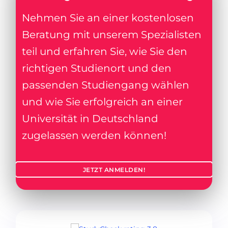
Nehmen Sie an einer kostenlosen
Beratung mit unserem Spezialisten
teil und erfahren Sie, wie Sie den
richtigen Studienort und den
passenden Studiengang wählen
und wie Sie erfolgreich an einer
Universität in Deutschland
zugelassen werden können!
JETZT ANMELDEN!