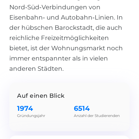
Städte
Nord‑Süd‑Verbindungen von
BEWERBEN FÜR FACHRICHTUNG …
BERUFE
Eisenbahn‑ und Autobahn‑Linien. In
Medizin
Berufe
der hübschen Barockstadt, die auch
Ingenieurwesen
Studienfächer
reichliche Freizeitmöglichkeiten
Physik
bietet, ist der Wohnungsmarkt noch
Beispiel-Stellenangebote
Management
immer entspannter als in vielen
BERUFSORIENTIERUNG
anderen Städten.
Anderes Fach
BEWERBEN AUS …
Holland-Test
Russland
Interessenkarte-Test
Auf einen Blick
Ukraine
RIASEC-Test
1974
6514
Kasachstan
Erfolg
zu
Gründungsjahr
Anzahl der Studierenden
Aserbaidschan
100%
Armenien