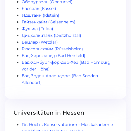
Оберурзель (Oberursel)
Кассель (Kassel)
Идштайн (Idstein)
Гайзенхайм (Geisenheim)
Фульда (Fulda)
Дицхёльцталь (Dietzhölztal)
Вецлар (Wetzlar)
Рюссельсхайм (Rüsselsheim)
Бад-Херсфельд (Bad Hersfeld)
Бад-Хомбург-фор-дер-Хёэ (Bad Homburg
vor der Höhe)
Бад-Зоден-Аллендорф (Bad Sooden-
Allendorf)
Universitäten in Hessen
Dr. Hoch's Konservatorium - Musikakademie