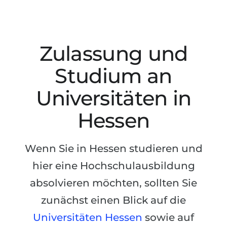
Studienkolleg
Sprachvisum
Bachelor
STUDIENKOLLEG
Master
Studienkollegs
Zulassung und
Zweitstudium
Studienkolleg-Kurse
Studium an
BEWERBEN NACH …
Freshman / Foundation
Universitäten in
11-jähriger Schule
Studienvorbereitung
Hessen
12-jähriger Schule (NIS)
Vorbereitung aufs Studienkolleg
College
Spezialkurse
Wenn Sie in Hessen studieren und
IB Diploma
Mathematik
hier eine Hochschulausbildung
1. Studienjahr
Portfolio
absolvieren möchten, sollten Sie
2.–3. Studienjahr
GEOGRAFIE
zunächst einen Blick auf die
Bachelorabschluss
Bundesländer
Universitäten Hessen
sowie auf
Masterabschluss