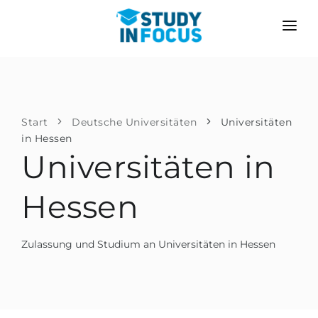
PROGRAMME
HOCHSCHULEN
BEWERBUNG
Universitäten
SZENARIEN
METHODIK
Start
Deutsche Universitäten
Universitäten
in Hessen
Bachelor & Master
Nach der Schule bewerben
LEISTUNGEN
Universitäten in
Vorkurse an der Hochschule
Hochschulwechsel
Propädeutikum
Hessen
Master in Deutschland
Zweitstudium
SPRACHSCHULEN
Zulassung und Studium an Universitäten in Hessen
Für Eltern
Sprachschulen
Mit Zulassungsgarantie
Sprachkurse
BEWERBEN FÜR …
Online-Sprachunterricht