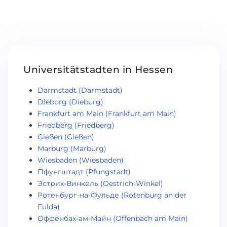
Belarus
Unsere Studierenden werden erfolgrei
Anderes Land
BERATUNG!
BERATUNG BUCHEN
* Nac
Universitätstadten in Hessen
Darmstadt (Darmstadt)
Dieburg (Dieburg)
Frankfurt am Main (Frankfurt am Main)
Friedberg (Friedberg)
Gießen (Gießen)
Marburg (Marburg)
Wiesbaden (Wiesbaden)
Пфунгштадт (Pfungstadt)
Эстрих-Винкель (Oestrich-Winkel)
Ротенбург-на-Фульде (Rotenburg an der
Fulda)
Оффенбах-ам-Майн (Offenbach am Main)