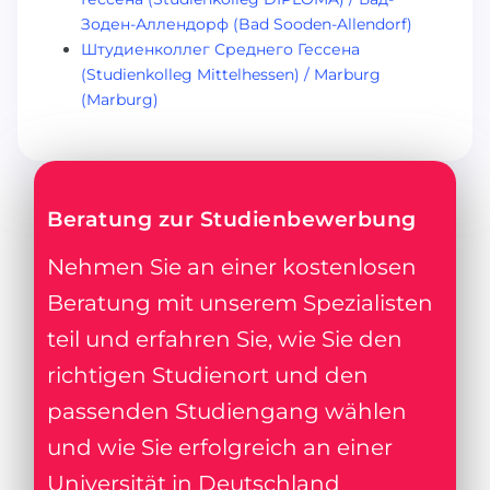
Зоден-Аллендорф (Bad Sooden-Allendorf)
Штудиенколлег Среднего Гессена
(Studienkolleg Mittelhessen) / Marburg
(Marburg)
Beratung zur Studienbewerbung
Nehmen Sie an einer kostenlosen
Beratung mit unserem Spezialisten
teil und erfahren Sie, wie Sie den
richtigen Studienort und den
passenden Studiengang wählen
und wie Sie erfolgreich an einer
Universität in Deutschland