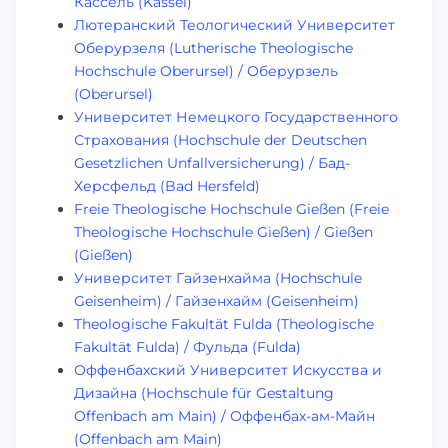
Кассель (Kassel)
Лютеранский Теологический Университет
Оберурзеля (Lutherische Theologische
Hochschule Oberursel) / Оберурзель
(Oberursel)
Университет Немецкого Государственного
Страхования (Hochschule der Deutschen
Gesetzlichen Unfallversicherung) / Бад-
Херсфельд (Bad Hersfeld)
Freie Theologische Hochschule Gießen (Freie
Theologische Hochschule Gießen) / Gießen
(Gießen)
Университет Гайзенхайма (Hochschule
Geisenheim) / Гайзенхайм (Geisenheim)
Theologische Fakultät Fulda (Theologische
Fakultät Fulda) / Фульда (Fulda)
Оффенбахский Университет Искусства и
Дизайна (Hochschule für Gestaltung
Offenbach am Main) / Оффенбах-ам-Майн
(Offenbach am Main)