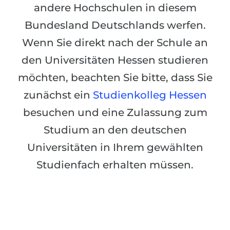
Städte
andere Hochschulen in diesem
BEWERBEN FÜR FACHRICHTUNG …
BERUFE
Bundesland Deutschlands werfen.
Medizin
Wenn Sie direkt nach der Schule an
Berufe
Ingenieurwesen
den Universitäten Hessen studieren
Studienfächer
Physik
möchten, beachten Sie bitte, dass Sie
Beispiel-Stellenangebote
zunächst ein
Management
Studienkolleg Hessen
BERUFSORIENTIERUNG
besuchen und eine Zulassung zum
Anderes Fach
Studium an den deutschen
BEWERBEN AUS …
Holland-Test
Universitäten in Ihrem gewählten
Russland
Interessenkarte-Test
Studienfach erhalten müssen.
Ukraine
RIASEC-Test
Kasachstan
Erfolg
zu
Aserbaidschan
100%
Armenien