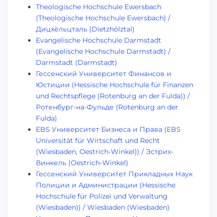
Theologische Hochschule Ewersbach
(Theologische Hochschule Ewersbach) /
Дицхёльцталь (Dietzhölztal)
Evangelische Hochschule Darmstadt
(Evangelische Hochschule Darmstadt) /
Darmstadt (Darmstadt)
Гессенский Университет Финансов и
Юстиции (Hessische Hochschule für Finanzen
und Rechtspflege (Rotenburg an der Fulda)) /
Ротенбург-на-Фульде (Rotenburg an der
Fulda)
EBS Университет Бизнеса и Права (EBS
Universität für Wirtschaft und Recht
(Wiesbaden, Oestrich-Winkel)) / Эстрих-
Винкель (Oestrich-Winkel)
Гессенский Университет Прикладных Наук
Полиции и Администрации (Hessische
Hochschule für Polizei und Verwaltung
(Wiesbaden)) / Wiesbaden (Wiesbaden)