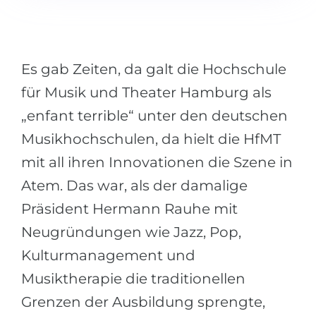
Städte
BEWERBEN FÜR FACHRICHTUNG …
BERUFE
Medizin
Berufe
Es gab Zeiten, da galt die Hochschule
Ingenieurwesen
Studienfächer
für Musik und Theater Hamburg als
Physik
Beispiel-Stellenangebote
„enfant terrible“ unter den deutschen
Management
Musikhochschulen, da hielt die HfMT
BERUFSORIENTIERUNG
Anderes Fach
mit all ihren Innovationen die Szene in
BEWERBEN AUS …
Atem. Das war, als der damalige
Holland-Test
Präsident Hermann Rauhe mit
Russland
Interessenkarte-Test
Neugründungen wie Jazz, Pop,
Ukraine
RIASEC-Test
Kulturmanagement und
Kasachstan
Erfolg
zu
Musiktherapie die traditionellen
Aserbaidschan
100%
Grenzen der Ausbildung sprengte,
Armenien