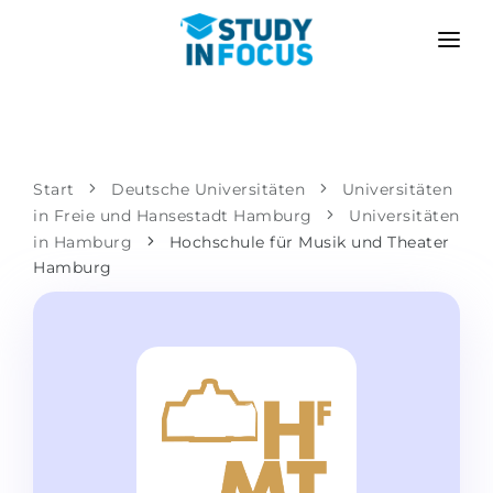
PROGRAMME
HOCHSCHULEN
BEWERBUNG
Universitäten
SZENARIEN
METHODIK
Start
Deutsche Universitäten
Universitäten
in Freie und Hansestadt Hamburg
Bachelor & Master
Universitäten
Nach der Schule bewerben
LEISTUNGEN
in Hamburg
Hochschule für Musik und Theater
Vorkurse an der Hochschule
Hochschulwechsel
Hamburg
Propädeutikum
Master in Deutschland
Zweitstudium
SPRACHSCHULEN
Für Eltern
Sprachschulen
Mit Zulassungsgarantie
Sprachkurse
BEWERBEN FÜR …
Online-Sprachunterricht