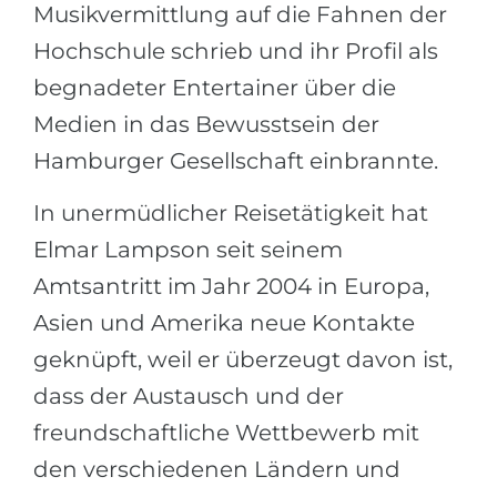
Musikvermittlung auf die Fahnen der
Belarus
Unsere Studierenden werden erfolgrei
Hochschule schrieb und ihr Profil als
Anderes Land
begnadeter Entertainer über die
BERATUNG!
BERATUNG BUCHEN
Medien in das Bewusstsein der
* Nac
Hamburger Gesellschaft einbrannte.
In unermüdlicher Reisetätigkeit hat
Elmar Lampson seit seinem
Amtsantritt im Jahr 2004 in Europa,
Asien und Amerika neue Kontakte
geknüpft, weil er überzeugt davon ist,
dass der Austausch und der
freundschaftliche Wettbewerb mit
den verschiedenen Ländern und