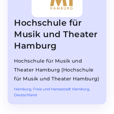
Studienkolleg
Sprachvisum
Bachelor
STUDIENKOLLEG
Hochschule für
Master
Studienkollegs
Zweitstudium
Musik und Theater
Studienkolleg-Kurse
BEWERBEN NACH …
Freshman / Foundation
Hamburg
11-jähriger Schule
Studienvorbereitung
12-jähriger Schule (NIS)
Vorbereitung aufs Studienkolleg
Hochschule für Musik und
College
Spezialkurse
Theater Hamburg (Hochschule
IB Diploma
Mathematik
für Musik und Theater Hamburg)
1. Studienjahr
Portfolio
Hamburg
, Freie und Hansestadt Hamburg
,
Deutschland
2.–3. Studienjahr
GEOGRAFIE
Bachelorabschluss
Bundesländer
Masterabschluss