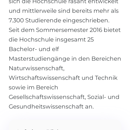
sich die Hochschule rasant entwickelt
Städte
und mittlerweile sind bereits mehr als
BEWERBEN FÜR FACHRICHTUNG …
BERUFE
7.300 Studierende eingeschrieben.
Medizin
Berufe
Seit dem Sommersemester 2016 bietet
Ingenieurwesen
Studienfächer
die Hochschule insgesamt 25
Physik
Beispiel-Stellenangebote
Bachelor- und elf
Management
Masterstudiengänge in den Bereichen
BERUFSORIENTIERUNG
Anderes Fach
Naturwissenschaft,
BEWERBEN AUS …
Holland-Test
Wirtschaftswissenschaft und Technik
Russland
sowie im Bereich
Interessenkarte-Test
Ukraine
Gesellschaftswissenschaft, Sozial- und
RIASEC-Test
Gesundheitswissenschaft an.
Kasachstan
Erfolg
zu
Aserbaidschan
100%
Armenien