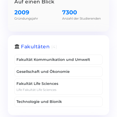
Auf einen Blick
Belarus
Unsere Studierenden werden erfolgrei
2009
7300
Anderes Land
Gründungsjahr
Anzahl der Studierenden
BERATUNG!
BERATUNG BUCHEN
* Nac
Fakultäten
(4)
Fakultät Kommunikation und Umwelt
Gesellschaft und Ökonomie
Fakultät Life Sciences
Life Fakultät Life Sciences
Technologie und Bionik