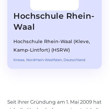
Studienkolleg
Sprachvisum
Bachelor
STUDIENKOLLEG
Hochschule Rhein-
Master
Studienkollegs
Waal
Zweitstudium
Studienkolleg-Kurse
BEWERBEN NACH …
Freshman / Foundation
Hochschule Rhein-Waal (Kleve,
11-jähriger Schule
Studienvorbereitung
Kamp-Lintfort) (HSRW)
12-jähriger Schule (NIS)
Vorbereitung aufs Studienkolleg
Клеве
, Nordrhein-Westfalen
,
Deutschland
College
Spezialkurse
IB Diploma
Mathematik
1. Studienjahr
Portfolio
2.–3. Studienjahr
GEOGRAFIE
Bachelorabschluss
Seit ihrer Gründung am 1. Mai 2009 hat
Bundesländer
Masterabschluss