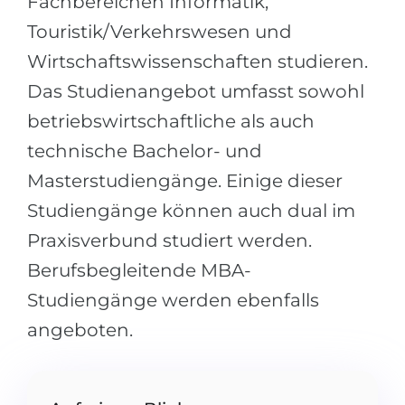
Fachbereichen Informatik,
Städte
Touristik/Verkehrswesen und
BEWERBEN FÜR FACHRICHTUNG …
BERUFE
Wirtschaftswissenschaften studieren.
Medizin
Berufe
Das Studienangebot umfasst sowohl
Ingenieurwesen
Studienfächer
betriebswirtschaftliche als auch
Physik
Beispiel-Stellenangebote
technische Bachelor- und
Management
Masterstudiengänge. Einige dieser
BERUFSORIENTIERUNG
Anderes Fach
Studiengänge können auch dual im
BEWERBEN AUS …
Holland-Test
Praxisverbund studiert werden.
Russland
Berufsbegleitende MBA-
Interessenkarte-Test
Studiengänge werden ebenfalls
Ukraine
RIASEC-Test
angeboten.
Kasachstan
Erfolg
zu
Aserbaidschan
100%
Armenien