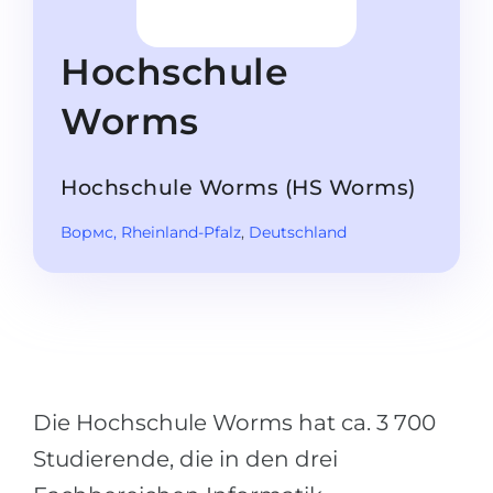
Studienkolleg
Sprachvisum
Bachelor
STUDIENKOLLEG
Hochschule
Master
Studienkollegs
Worms
Zweitstudium
Studienkolleg-Kurse
BEWERBEN NACH …
Freshman / Foundation
Hochschule Worms (HS Worms)
11-jähriger Schule
Studienvorbereitung
Вормс
, Rheinland-Pfalz
,
Deutschland
12-jähriger Schule (NIS)
Vorbereitung aufs Studienkolleg
College
Spezialkurse
IB Diploma
Mathematik
1. Studienjahr
Portfolio
2.–3. Studienjahr
Die Hochschule Worms hat ca. 3 700
GEOGRAFIE
Bachelorabschluss
Studierende, die in den drei
Bundesländer
Masterabschluss