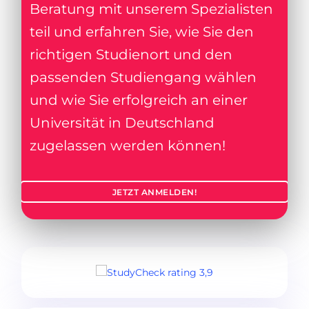
Beratung mit unserem Spezialisten
teil und erfahren Sie, wie Sie den
richtigen Studienort und den
passenden Studiengang wählen
und wie Sie erfolgreich an einer
Universität in Deutschland
zugelassen werden können!
JETZT ANMELDEN!