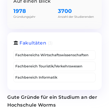
Auf einen Blick
Belarus
Unsere Studierenden werden erfolgrei
1978
3700
Anderes Land
Gründungsjahr
Anzahl der Studierenden
BERATUNG!
BERATUNG BUCHEN
* Nac
Fakultäten
(3)
Fachbereichs Wirtschaftswissenschaften
Fachbereich Touristik/Verkehrswesen
Fachbereich Informatik
Gute Gründe für ein Studium an der
Hochschule Worms