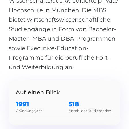
Wissenschaftsrat akkreditierte private
Städte
Hochschule in München. Die MBS
BEWERBEN FÜR FACHRICHTUNG …
BERUFE
bietet wirtschaftswissenschaftliche
Medizin
Berufe
Studiengänge in Form von Bachelor-
Ingenieurwesen
Studienfächer
Master- MBA und DBA-Programmen
Physik
Beispiel-Stellenangebote
sowie Executive-Education-
Management
Programme für die berufliche Fort-
BERUFSORIENTIERUNG
Anderes Fach
und Weiterbildung an.
BEWERBEN AUS …
Holland-Test
Russland
Interessenkarte-Test
Auf einen Blick
Ukraine
RIASEC-Test
1991
518
Kasachstan
Erfolg
zu
Gründungsjahr
Anzahl der Studierenden
Aserbaidschan
100%
Armenien