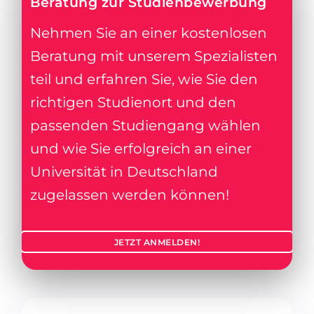
Beratung zur Studienbewerbung
Nehmen Sie an einer kostenlosen
Beratung mit unserem Spezialisten
teil und erfahren Sie, wie Sie den
richtigen Studienort und den
passenden Studiengang wählen
und wie Sie erfolgreich an einer
Universität in Deutschland
zugelassen werden können!
JETZT ANMELDEN!