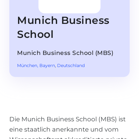
Studienkolleg
Sprachvisum
Bachelor
STUDIENKOLLEG
Munich Business
Master
Studienkollegs
School
Zweitstudium
Studienkolleg-Kurse
BEWERBEN NACH …
Freshman / Foundation
Munich Business School (MBS)
11-jähriger Schule
Studienvorbereitung
München
, Bayern
,
Deutschland
12-jähriger Schule (NIS)
Vorbereitung aufs Studienkolleg
College
Spezialkurse
IB Diploma
Mathematik
1. Studienjahr
Portfolio
2.–3. Studienjahr
Die Munich Business School (MBS) ist
GEOGRAFIE
Bachelorabschluss
eine staatlich anerkannte und vom
Bundesländer
Masterabschluss