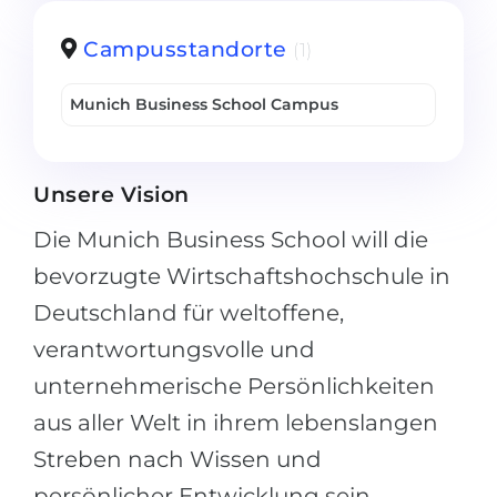
Belarus
Unsere Studierenden werden erfolgrei
Campusstandorte
(1)
Anderes Land
BERATUNG!
Munich Business School Campus
BERATUNG BUCHEN
* Nac
Unsere Vision
Die Munich Business School will die
bevorzugte Wirtschaftshochschule in
Deutschland für weltoffene,
verantwortungsvolle und
unternehmerische Persönlichkeiten
aus aller Welt in ihrem lebenslangen
Streben nach Wissen und
persönlicher Entwicklung sein.