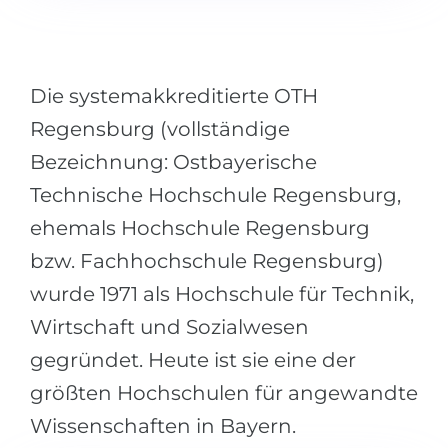
Städte
BEWERBEN FÜR FACHRICHTUNG …
BERUFE
Medizin
Berufe
Die systemakkreditierte OTH
Ingenieurwesen
Studienfächer
Regensburg (vollständige
Physik
Beispiel-Stellenangebote
Bezeichnung: Ostbayerische
Management
Technische Hochschule Regensburg,
BERUFSORIENTIERUNG
Anderes Fach
ehemals Hochschule Regensburg
bzw. Fachhochschule Regensburg)
BEWERBEN AUS …
Holland-Test
wurde 1971 als Hochschule für Technik,
Russland
Interessenkarte-Test
Wirtschaft und Sozialwesen
Ukraine
RIASEC-Test
gegründet. Heute ist sie eine der
Kasachstan
Erfolg
zu
größten Hochschulen für angewandte
Aserbaidschan
100%
Wissenschaften in Bayern.
Armenien