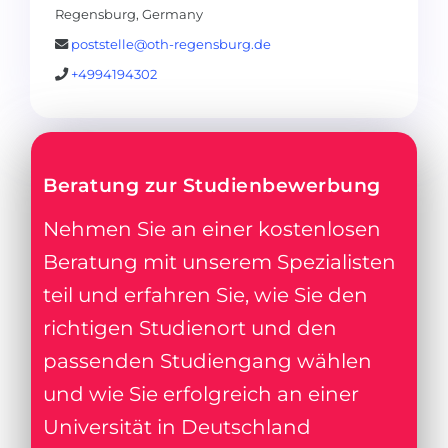
Regensburg, Germany
poststelle@oth-regensburg.de
+4994194302
Beratung zur Studienbewerbung
Nehmen Sie an einer kostenlosen
Beratung mit unserem Spezialisten
teil und erfahren Sie, wie Sie den
richtigen Studienort und den
passenden Studiengang wählen
und wie Sie erfolgreich an einer
Universität in Deutschland