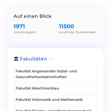
Belarus
Unsere Studierenden werden erfolgrei
Anderes Land
Auf einen Blick
BERATUNG!
1971
11500
BERATUNG BUCHEN
* Nac
Gründungsjahr
Anzahl der Studierenden
Fakultäten
(8)
Fakultät Angewandte Sozial- und
Gesundheitswissenschaften
Fakultät Maschinenbau
Fakultät Informatik und Mathematik