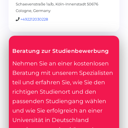
Schaevenstraße 1a/b, Köln-Innenstadt 50676
Cologne, Germany
+492212030228
Beratung zur Studienbewerbung
Nehmen Sie an einer kostenlosen
Beratung mit unserem Spezialisten
teil und erfahren Sie, wie Sie den
richtigen Studienort und den
passenden Studiengang wählen
und wie Sie erfolgreich an einer
Universität in Deutschland