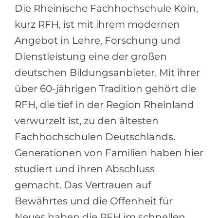
Städte
Die Rheinische Fachhochschule Köln,
BEWERBEN FÜR FACHRICHTUNG …
BERUFE
kurz RFH, ist mit ihrem modernen
Medizin
Angebot in Lehre, Forschung und
Berufe
Ingenieurwesen
Dienstleistung eine der großen
Studienfächer
deutschen Bildungsanbieter. Mit ihrer
Physik
Beispiel-Stellenangebote
über 60-jährigen Tradition gehört die
Management
RFH, die tief in der Region Rheinland
BERUFSORIENTIERUNG
Anderes Fach
verwurzelt ist, zu den ältesten
BEWERBEN AUS …
Holland-Test
Fachhochschulen Deutschlands.
Russland
Interessenkarte-Test
Generationen von Familien haben hier
Ukraine
RIASEC-Test
studiert und ihren Abschluss
Kasachstan
Erfolg
zu
gemacht. Das Vertrauen auf
Aserbaidschan
100%
Bewährtes und die Offenheit für
Armenien
Neues haben die RFH im schnellen