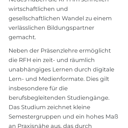
Belarus
wirtschaftlichen und
Unsere Studierenden werden erfolgrei
gesellschaftlichen Wandel zu einem
Anderes Land
BERATUNG!
verlässlichen Bildungspartner
BERATUNG BUCHEN
* Nac
gemacht.
Neben der Präsenzlehre ermöglicht
die RFH ein zeit- und räumlich
unabhängiges Lernen durch digitale
Lern- und Medienformate. Dies gilt
insbesondere für die
berufsbegleitenden Studiengänge.
Das Studium zeichnet kleine
Semestergruppen und ein hohes Maß
an Praxisnähe aus, das durch