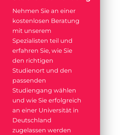
Nehmen Sie an einer
kostenlosen Beratung
mit unserem
Spezialisten teil und
erfahren Sie, wie Sie
den richtigen
Studienort und den
passenden
Studiengang wählen
und wie Sie erfolgreich
an einer Universität in
Deutschland
zugelassen werden