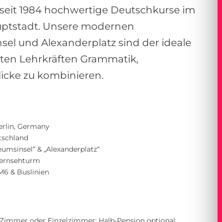
seit 1984 hochwertige Deutschkurse im
uptstadt. Unsere modernen
el und Alexanderplatz sind der ideale
erten Lehrkräften Grammatik,
licke zu kombinieren.
Berlin, Germany
utschland
eumsinsel“ & „Alexanderplatz“
Fernsehturm
M6 & Buslinien
immer oder Einzelzimmer; Halb-Pension optional.