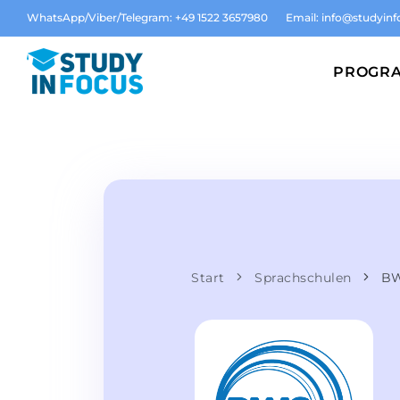
WhatsApp/Viber/Telegram: +49 1522 3657980
Email:
info@studyinf
PROGR
Start
Sprachschulen
BW