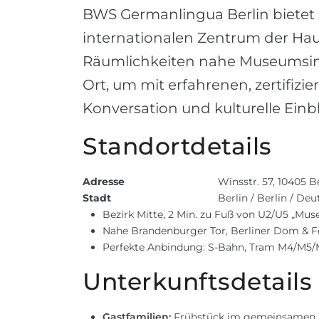
BWS Germanlingua Berlin bietet 
internationalen Zentrum der Ha
Räumlichkeiten nahe Museumsins
Ort, um mit erfahrenen, zertifizi
Konversation und kulturelle Einb
Standortdetails
Adresse
Winsstr. 57, 10405 
Stadt
Berlin / Berlin / De
Bezirk Mitte, 2 Min. zu Fuß von U2/U5 „Mus
Nahe Brandenburger Tor, Berliner Dom & 
Perfekte Anbindung: S-Bahn, Tram M4/M5/
Unterkunftsdetails
Gastfamilien:
Frühstück im gemeinsamen Z