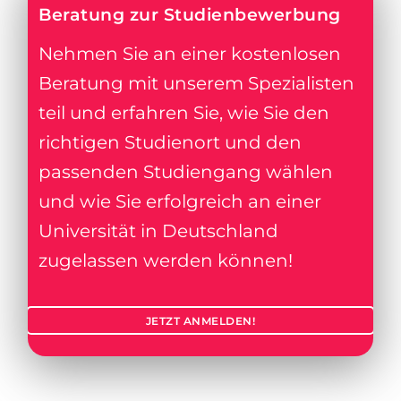
Beratung zur Studienbewerbung
Nehmen Sie an einer kostenlosen
Beratung mit unserem Spezialisten
teil und erfahren Sie, wie Sie den
richtigen Studienort und den
passenden Studiengang wählen
und wie Sie erfolgreich an einer
Universität in Deutschland
zugelassen werden können!
JETZT ANMELDEN!