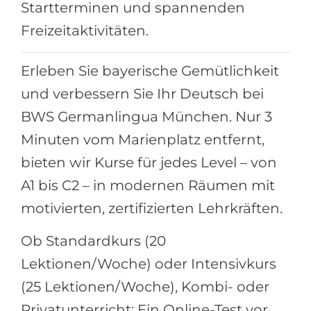
Städte
Startterminen und spannenden
BEWERBEN FÜR FACHRICHTUNG …
Freizeitaktivitäten.
BERUFE
Medizin
Berufe
Erleben Sie bayerische Gemütlichkeit
Ingenieurwesen
Studienfächer
und verbessern Sie Ihr Deutsch bei
Physik
Beispiel-Stellenangebote
BWS Germanlingua München. Nur 3
Management
Minuten vom Marienplatz entfernt,
BERUFSORIENTIERUNG
Anderes Fach
bieten wir Kurse für jedes Level – von
BEWERBEN AUS …
Holland-Test
A1 bis C2 – in modernen Räumen mit
Russland
motivierten, zertifizierten Lehrkräften.
Interessenkarte-Test
Ukraine
RIASEC-Test
Ob Standardkurs (20
Kasachstan
Erfolg
zu
Lektionen/Woche) oder Intensivkurs
Aserbaidschan
100%
(25 Lektionen/Woche), Kombi- oder
Armenien
Privatunterricht: Ein Online-Test vor