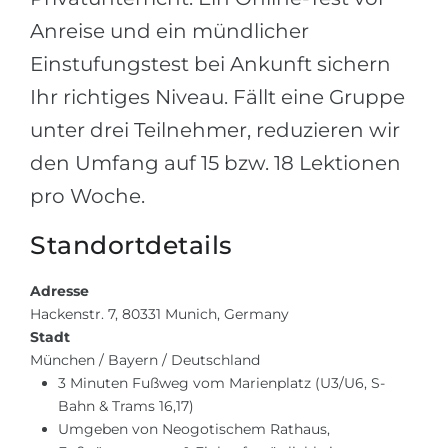
Belarus
Anreise und ein mündlicher
Unsere Studierenden werden erfolgrei
Einstufungstest bei Ankunft sichern
Anderes Land
BERATUNG!
Ihr richtiges Niveau. Fällt eine Gruppe
BERATUNG BUCHEN
* Nac
unter drei Teilnehmer, reduzieren wir
den Umfang auf 15 bzw. 18 Lektionen
pro Woche.
Standortdetails
Adresse
Hackenstr. 7, 80331 Munich, Germany
Stadt
München / Bayern / Deutschland
3 Minuten Fußweg vom Marienplatz (U3/U6, S-
Bahn & Trams 16,17)
Umgeben von Neogotischem Rathaus,