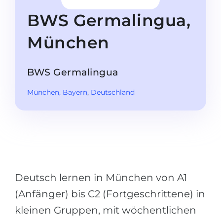
Studienkolleg
Sprachvisum
BWS Germalingua,
Bachelor
STUDIENKOLLEG
München
Master
Studienkollegs
Zweitstudium
Studienkolleg-Kurse
BWS Germalingua
BEWERBEN NACH …
Freshman / Foundation
München
, Bayern
,
Deutschland
11-jähriger Schule
Studienvorbereitung
12-jähriger Schule (NIS)
Vorbereitung aufs Studienkolleg
College
Spezialkurse
IB Diploma
Mathematik
1. Studienjahr
Portfolio
Deutsch lernen in München von A1
2.–3. Studienjahr
GEOGRAFIE
(Anfänger) bis C2 (Fortgeschrittene) in
Bachelorabschluss
Bundesländer
kleinen Gruppen, mit wöchentlichen
Masterabschluss