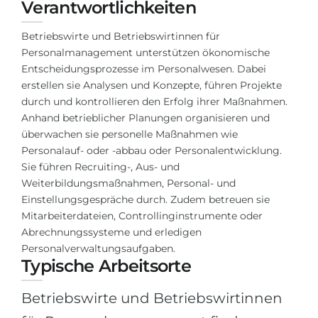
Verantwortlichkeiten
Städte
BEWERBEN FÜR FACHRICHTUNG …
BERUFE
Betriebswirte und Betriebswirtinnen für
Personalmanagement unterstützen ökonomische
Medizin
Berufe
Entscheidungsprozesse im Personalwesen. Dabei
Ingenieurwesen
Studienfächer
erstellen sie Analysen und Konzepte, führen Projekte
durch und kontrollieren den Erfolg ihrer Maßnahmen.
Physik
Beispiel-Stellenangebote
Anhand betrieblicher Planungen organisieren und
Management
überwachen sie personelle Maßnahmen wie
Personalauf- oder -abbau oder Personalentwicklung.
BERUFSORIENTIERUNG
Anderes Fach
Sie führen Recruiting-, Aus- und
Weiterbildungsmaßnahmen, Personal- und
BEWERBEN AUS …
Holland-Test
Einstellungsgespräche durch. Zudem betreuen sie
Russland
Interessenkarte-Test
Mitarbeiterdateien, Controllinginstrumente oder
Abrechnungssysteme und erledigen
Ukraine
RIASEC-Test
Personalverwaltungsaufgaben.
Kasachstan
Erfolg
Typische Arbeitsorte
zu
Aserbaidschan
100%
Betriebswirte und Betriebswirtinnen
Armenien