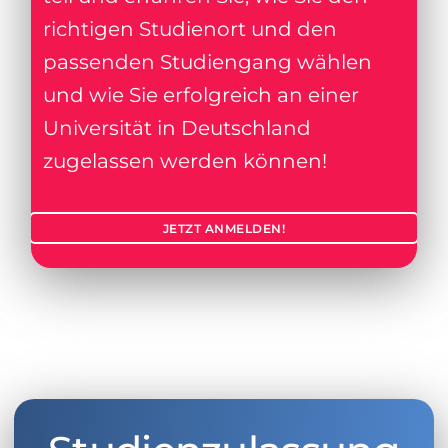
richtigen Studienort und den
passenden Studiengang wählen
und wie Sie erfolgreich an einer
Universität in Deutschland
zugelassen werden können!
JETZT ANMELDEN!