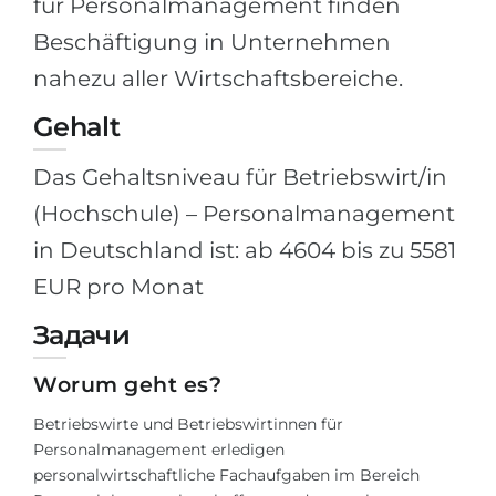
für Personalmanagement finden
Belarus
Beschäftigung in Unternehmen
Unsere Studierenden werden erfolgrei
Anderes Land
nahezu aller Wirtschaftsbereiche.
BERATUNG!
BERATUNG BUCHEN
Gehalt
* Nac
Das Gehaltsniveau für Betriebswirt/in
(Hochschule) – Personalmanagement
in Deutschland ist: ab 4604 bis zu 5581
EUR pro Monat
Задачи
Worum geht es?
Betriebswirte und Betriebswirtinnen für
Personalmanagement erledigen
personalwirtschaftliche Fachaufgaben im Bereich