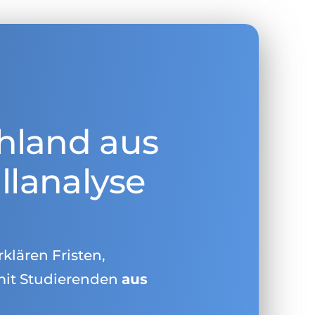
hland aus
llanalyse
rklären Fristen,
mit Studierenden
aus