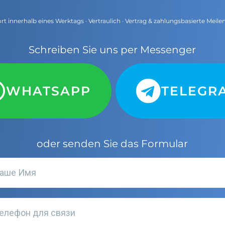
t innerhalb eines Werktags · Vertraulich · Vertrag & zahlungsbasierte Meile
Schreiben Sie uns per Messenger
WHATSAPP
TELEGR
oder senden Sie das Formular