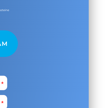
nsteine
AM