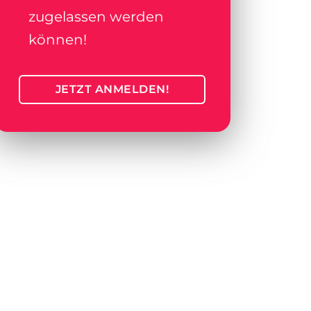
zugelassen werden
können!
JETZT ANMELDEN!