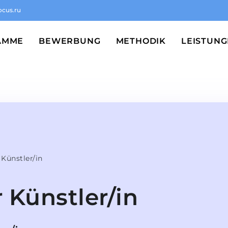
ocus.ru
AMME
BEWERBUNG
METHODIK
LEISTUN
 Künstler/in
 Künstler/in