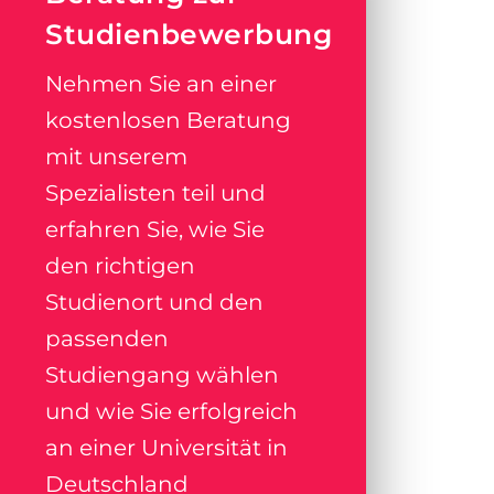
Studienbewerbung
Nehmen Sie an einer
kostenlosen Beratung
mit unserem
Spezialisten teil und
erfahren Sie, wie Sie
den richtigen
Studienort und den
passenden
Studiengang wählen
und wie Sie erfolgreich
an einer Universität in
Deutschland