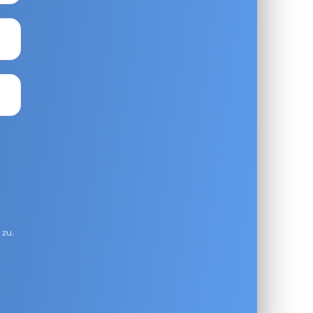
g
zu.