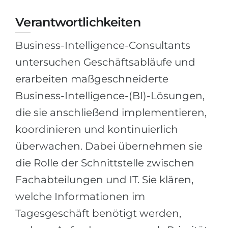
Städte
Verantwortlichkeiten
BEWERBEN FÜR FACHRICHTUNG …
BERUFE
Medizin
Berufe
Business-Intelligence-Consultants
Ingenieurwesen
Studienfächer
untersuchen Geschäftsabläufe und
Physik
erarbeiten maßgeschneiderte
Beispiel-Stellenangebote
Management
Business-Intelligence-(BI)-Lösungen,
BERUFSORIENTIERUNG
die sie anschließend implementieren,
Anderes Fach
koordinieren und kontinuierlich
BEWERBEN AUS …
Holland-Test
überwachen. Dabei übernehmen sie
Russland
Interessenkarte-Test
die Rolle der Schnittstelle zwischen
Ukraine
RIASEC-Test
Fachabteilungen und IT. Sie klären,
Kasachstan
Erfolg
zu
welche Informationen im
Aserbaidschan
100%
Tagesgeschäft benötigt werden,
Armenien