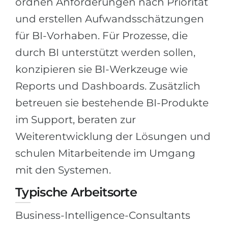
ordnen Anforderungen nach Priorität
Belarus
und erstellen Aufwandsschätzungen
Unsere Studierenden werden erfolgrei
Anderes Land
für BI-Vorhaben. Für Prozesse, die
BERATUNG!
durch BI unterstützt werden sollen,
BERATUNG BUCHEN
* Nac
konzipieren sie BI-Werkzeuge wie
Reports und Dashboards. Zusätzlich
betreuen sie bestehende BI-Produkte
im Support, beraten zur
Weiterentwicklung der Lösungen und
schulen Mitarbeitende im Umgang
mit den Systemen.
Typische Arbeitsorte
Business-Intelligence-Consultants