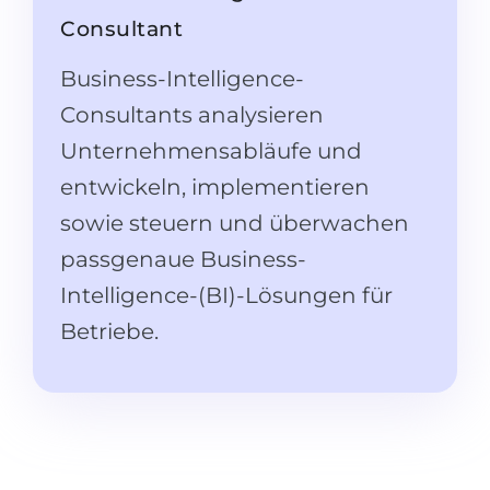
Studienkolleg
Sprachvisum
Consultant
Bachelor
STUDIENKOLLEG
Business-Intelligence-
Master
Studienkollegs
Consultants analysieren
Zweitstudium
Studienkolleg-Kurse
Unternehmensabläufe und
BEWERBEN NACH …
Freshman / Foundation
entwickeln, implementieren
11-jähriger Schule
Studienvorbereitung
sowie steuern und überwachen
12-jähriger Schule (NIS)
Vorbereitung aufs Studienkolleg
passgenaue Business-
College
Intelligence-(BI)-Lösungen für
Spezialkurse
Betriebe.
IB Diploma
Mathematik
1. Studienjahr
Portfolio
2.–3. Studienjahr
GEOGRAFIE
Bachelorabschluss
Bundesländer
Masterabschluss