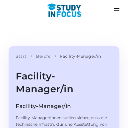
PROGRAMME
HOCHSCHULEN
BEWERBUNG
Universitäten
SZENARIEN
METHODIK
Bachelor & Master
Start
Berufe
Facility-Manager/in
Nach der Schule bewerben
LEISTUNGEN
Vorkurse an der Hochschule
Hochschulwechsel
Facility-
Propädeutikum
Master in Deutschland
Manager/in
Zweitstudium
SPRACHSCHULEN
Für Eltern
Sprachschulen
Facility-Manager/in
Mit Zulassungsgarantie
Sprachkurse
Facility-Manager/innen stellen sicher, dass die
BEWERBEN FÜR …
Online-Sprachunterricht
technische Infrastruktur und Ausstattung von