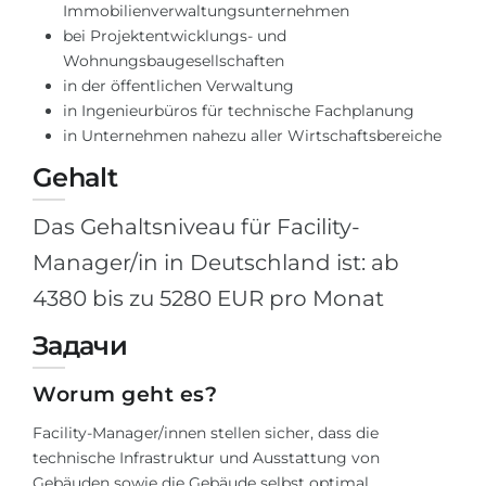
Immobilienverwaltungsunternehmen
Belarus
bei Projektentwicklungs- und
Unsere Studierenden werden erfolgrei
Wohnungsbaugesellschaften
Anderes Land
in der öffentlichen Verwaltung
BERATUNG!
BERATUNG BUCHEN
in Ingenieurbüros für technische Fachplanung
* Nac
in Unternehmen nahezu aller Wirtschaftsbereiche
Gehalt
Das Gehaltsniveau für Facility-
Manager/in in Deutschland ist: ab
4380 bis zu 5280 EUR pro Monat
Задачи
Worum geht es?
Facility-Manager/innen stellen sicher, dass die
technische Infrastruktur und Ausstattung von
Gebäuden sowie die Gebäude selbst optimal