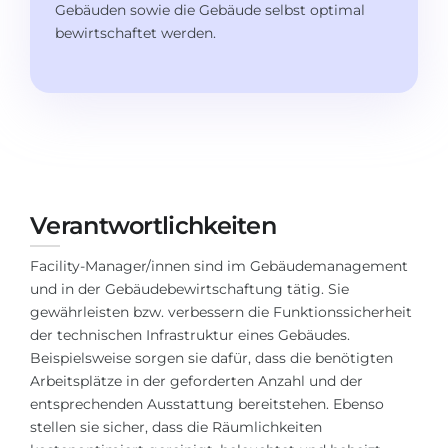
Studienkolleg
Gebäuden sowie die Gebäude selbst optimal
Sprachvisum
bewirtschaftet werden.
Bachelor
STUDIENKOLLEG
Master
Studienkollegs
Zweitstudium
Studienkolleg-Kurse
BEWERBEN NACH …
Freshman / Foundation
11-jähriger Schule
Studienvorbereitung
Verantwortlichkeiten
12-jähriger Schule (NIS)
Vorbereitung aufs Studienkolleg
Facility-Manager/innen sind im Gebäudemanagement
College
Spezialkurse
und in der Gebäudebewirtschaftung tätig. Sie
IB Diploma
Mathematik
gewährleisten bzw. verbessern die Funktionssicherheit
der technischen Infrastruktur eines Gebäudes.
1. Studienjahr
Portfolio
Beispielsweise sorgen sie dafür, dass die benötigten
2.–3. Studienjahr
Arbeitsplätze in der geforderten Anzahl und der
GEOGRAFIE
entsprechenden Ausstattung bereitstehen. Ebenso
Bachelorabschluss
Bundesländer
stellen sie sicher, dass die Räumlichkeiten
Masterabschluss