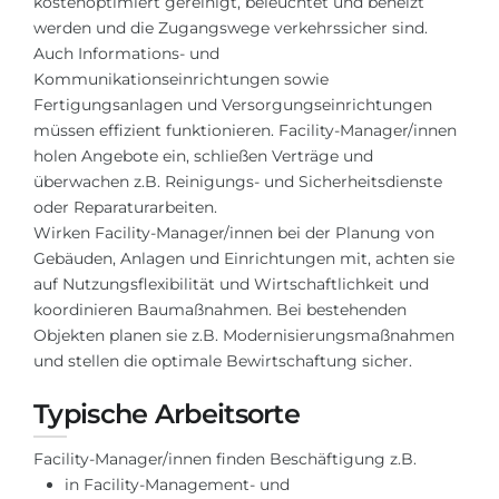
kostenoptimiert gereinigt, beleuchtet und beheizt
Städte
werden und die Zugangswege verkehrssicher sind.
BEWERBEN FÜR FACHRICHTUNG …
BERUFE
Auch Informations- und
Kommunikationseinrichtungen sowie
Medizin
Berufe
Fertigungsanlagen und Versorgungseinrichtungen
Ingenieurwesen
müssen effizient funktionieren. Facility-Manager/innen
Studienfächer
holen Angebote ein, schließen Verträge und
Physik
Beispiel-Stellenangebote
überwachen z.B. Reinigungs- und Sicherheitsdienste
Management
oder Reparaturarbeiten.
Wirken Facility-Manager/innen bei der Planung von
BERUFSORIENTIERUNG
Anderes Fach
Gebäuden, Anlagen und Einrichtungen mit, achten sie
auf Nutzungsflexibilität und Wirtschaftlichkeit und
BEWERBEN AUS …
Holland-Test
koordinieren Baumaßnahmen. Bei bestehenden
Russland
Interessenkarte-Test
Objekten planen sie z.B. Modernisierungsmaßnahmen
und stellen die optimale Bewirtschaftung sicher.
Ukraine
RIASEC-Test
Typische Arbeitsorte
Kasachstan
Erfolg
zu
Aserbaidschan
100%
Facility-Manager/innen finden Beschäftigung z.B.
in Facility-Management- und
Armenien