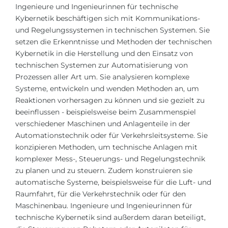
Städte
Ingenieure und Ingenieurinnen für technische
Kybernetik beschäftigen sich mit Kommunikations-
BEWERBEN FÜR FACHRICHTUNG …
BERUFE
und Regelungssystemen in technischen Systemen. Sie
Medizin
setzen die Erkenntnisse und Methoden der
Berufe
technischen
Kybernetik
in die Herstellung und den Einsatz von
Ingenieurwesen
Studienfächer
technischen Systemen zur Automatisierung von
Physik
Prozessen aller Art um. Sie analysieren komplexe
Beispiel-Stellenangebote
Systeme, entwickeln und wenden Methoden an, um
Management
Reaktionen vorhersagen zu können und sie gezielt zu
BERUFSORIENTIERUNG
Anderes Fach
beeinflussen - beispielsweise beim Zusammenspiel
verschiedener Maschinen und Anlagenteile in der
BEWERBEN AUS …
Holland-Test
Automationstechnik oder für Verkehrsleitsysteme. Sie
konzipieren Methoden, um technische Anlagen mit
Russland
Interessenkarte-Test
komplexer Mess-, Steuerungs- und Regelungstechnik
Ukraine
RIASEC-Test
zu planen und zu steuern. Zudem konstruieren sie
automatische Systeme, beispielsweise für die Luft- und
Kasachstan
Erfolg
zu
Raumfahrt, für die Verkehrstechnik oder für den
Aserbaidschan
Maschinenbau. Ingenieure und Ingenieurinnen für
100%
technische Kybernetik sind außerdem daran beteiligt,
Armenien