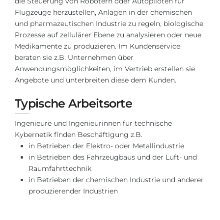
die Steuerung von Robotern oder Autopiloten für
Flugzeuge herzustellen, Anlagen in der chemischen
Belarus
Unsere Studierenden werden erfolgrei
und pharmazeutischen Industrie zu regeln, biologische
Anderes Land
Prozesse auf zellulärer Ebene zu analysieren oder neue
BERATUNG!
Medikamente zu produzieren. Im Kundenservice
BERATUNG BUCHEN
beraten sie z.B. Unternehmen über
* Nac
Anwendungsmöglichkeiten, im Vertrieb erstellen sie
Angebote und unterbreiten diese dem Kunden.
Typische Arbeitsorte
Ingenieure und Ingenieurinnen für technische
Kybernetik finden Beschäftigung z.B.
in Betrieben der Elektro- oder Metallindustrie
in Betrieben des Fahrzeugbaus und der Luft- und
Raumfahrttechnik
in Betrieben der chemischen Industrie und anderer
produzierender Industrien