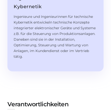
Studienkolleg
Sprachvisum
Kybernetik
Bachelor
STUDIENKOLLEG
Ingenieure und Ingenieurinnen für technische
Master
Studienkollegs
Kybernetik entwickeln technische Konzepte
integrierter elektronischer Geräte und Systeme
Zweitstudium
Studienkolleg-Kurse
z.B. für die Steuerung von Produktionsanlagen.
BEWERBEN NACH …
Daneben sind sie in der Installation,
Freshman / Foundation
Optimierung, Steuerung und Wartung von
11-jähriger Schule
Studienvorbereitung
Anlagen, im Kundendienst oder im Vertrieb
tätig.
12-jähriger Schule (NIS)
Vorbereitung aufs Studienkolleg
College
Spezialkurse
IB Diploma
Mathematik
1. Studienjahr
Portfolio
2.–3. Studienjahr
GEOGRAFIE
Bachelorabschluss
Verantwortlichkeiten
Bundesländer
Masterabschluss