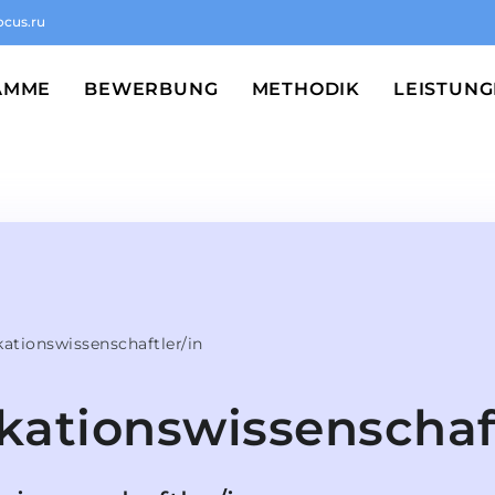
ocus.ru
AMME
BEWERBUNG
METHODIK
LEISTUN
tionswissenschaftler/in
tionswissenschaft