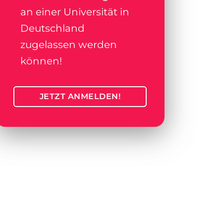
an einer Universität in
Deutschland
zugelassen werden
können!
JETZT ANMELDEN!