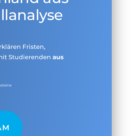
llanalyse
rklären Fristen,
mit Studierenden
aus
nsteine
AM