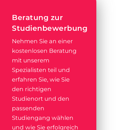
Beratung zur
Studienbewerbung
Nehmen Sie an einer
kostenlosen Beratung
mit unserem
Spezialisten teil und
erfahren Sie, wie Sie
den richtigen
Studienort und den
passenden
Studiengang wählen
und wie Sie erfolgreich