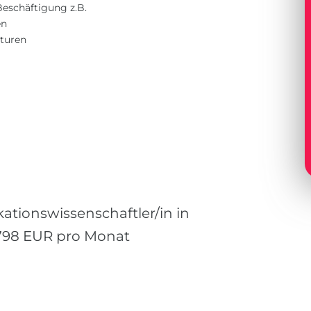
eschäftigung z.B.
en
turen
tionswissenschaftler/in in
 5798 EUR pro Monat