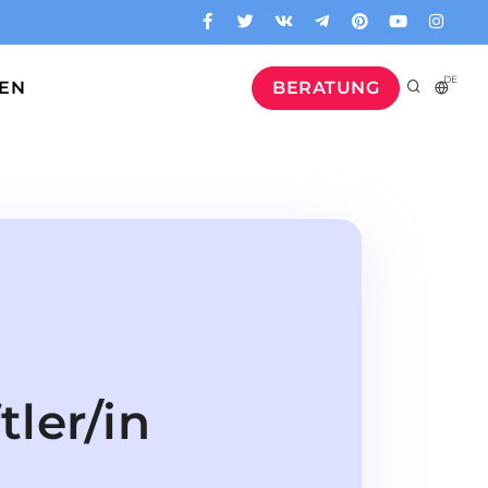
DE
GEN
BERATUNG
ler/in