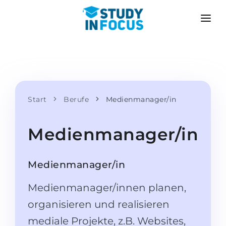
PROGRAMME
HOCHSCHULEN
BEWERBUNG
Universitäten
SZENARIEN
METHODIK
Bachelor & Master
Start
Berufe
Medienmanager/in
Nach der Schule bewerben
LEISTUNGEN
Vorkurse an der Hochschule
Hochschulwechsel
Medienmanager/in
Propädeutikum
Master in Deutschland
Zweitstudium
SPRACHSCHULEN
Medienmanager/in
Für Eltern
Sprachschulen
Medienmanager/innen planen,
Mit Zulassungsgarantie
Sprachkurse
organisieren und realisieren
BEWERBEN FÜR …
Online-Sprachunterricht
mediale Projekte, z.B. Websites,