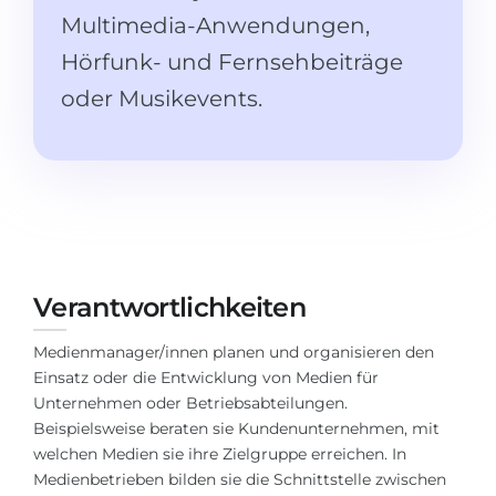
Studienkolleg
Sprachvisum
Multimedia-Anwendungen,
Bachelor
Hörfunk- und Fernsehbeiträge
STUDIENKOLLEG
Master
oder Musikevents.
Studienkollegs
Zweitstudium
Studienkolleg-Kurse
BEWERBEN NACH …
Freshman / Foundation
11-jähriger Schule
Studienvorbereitung
12-jähriger Schule (NIS)
Vorbereitung aufs Studienkolleg
College
Spezialkurse
Verantwortlichkeiten
IB Diploma
Mathematik
Medienmanager/innen planen und organisieren den
1. Studienjahr
Einsatz oder die Entwicklung von Medien für
Portfolio
Unternehmen oder Betriebsabteilungen.
2.–3. Studienjahr
GEOGRAFIE
Beispielsweise beraten sie Kundenunternehmen, mit
welchen Medien sie ihre Zielgruppe erreichen. In
Bachelorabschluss
Bundesländer
Medienbetrieben bilden sie die Schnittstelle zwischen
Masterabschluss