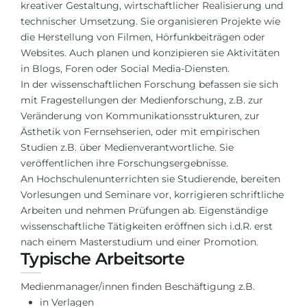
Städte
kreativer Gestaltung, wirtschaftlicher Realisierung und
technischer Umsetzung. Sie organisieren Projekte wie
BEWERBEN FÜR FACHRICHTUNG …
BERUFE
die Herstellung von Filmen, Hörfunkbeiträgen oder
Medizin
Websites. Auch planen und konzipieren sie Aktivitäten
Berufe
in Blogs, Foren oder Social Media-Diensten.
Ingenieurwesen
Studienfächer
In der wissenschaftlichen Forschung befassen sie sich
mit Fragestellungen der Medienforschung, z.B. zur
Physik
Beispiel-Stellenangebote
Veränderung von Kommunikationsstrukturen, zur
Management
Ästhetik von Fernsehserien, oder mit empirischen
BERUFSORIENTIERUNG
Studien z.B. über Medienverantwortliche. Sie
Anderes Fach
veröffentlichen ihre Forschungsergebnisse.
BEWERBEN AUS …
An Hochschulenunterrichten sie Studierende, bereiten
Holland-Test
Vorlesungen und Seminare vor, korrigieren schriftliche
Russland
Interessenkarte-Test
Arbeiten und nehmen Prüfungen ab. Eigenständige
wissenschaftliche Tätigkeiten eröffnen sich i.d.R. erst
Ukraine
RIASEC-Test
nach einem Masterstudium und einer Promotion.
Kasachstan
Erfolg
zu
Typische Arbeitsorte
Aserbaidschan
100%
Medienmanager/innen finden Beschäftigung z.B.
Armenien
in Verlagen