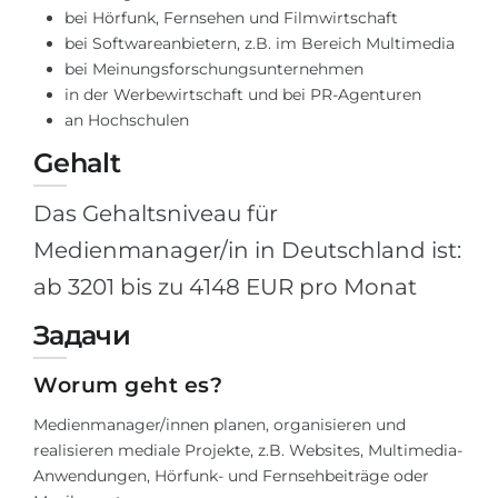
bei Hörfunk, Fernsehen und Filmwirtschaft
Belarus
Unsere Studierenden werden erfolgrei
bei Softwareanbietern, z.B. im Bereich Multimedia
Anderes Land
bei Meinungsforschungsunternehmen
BERATUNG!
in der Werbewirtschaft und bei PR-Agenturen
BERATUNG BUCHEN
an Hochschulen
* Nac
Gehalt
Das Gehaltsniveau für
Medienmanager/in in Deutschland ist:
ab 3201 bis zu 4148 EUR pro Monat
Задачи
Worum geht es?
Medienmanager/innen planen, organisieren und
realisieren mediale Projekte, z.B. Websites, Multimedia-
Anwendungen, Hörfunk- und Fernsehbeiträge oder