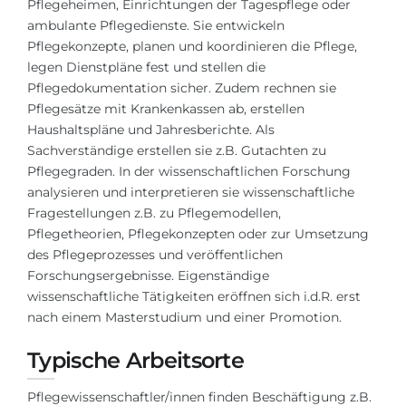
Pflegeheimen, Einrichtungen der Tagespflege oder
Städte
ambulante Pflegedienste. Sie entwickeln
BEWERBEN FÜR FACHRICHTUNG …
BERUFE
Pflegekonzepte, planen und koordinieren die Pflege,
legen Dienstpläne fest und stellen die
Medizin
Berufe
Pflegedokumentation sicher. Zudem rechnen sie
Ingenieurwesen
Studienfächer
Pflegesätze mit Krankenkassen ab, erstellen
Haushaltspläne und Jahresberichte. Als
Physik
Beispiel-Stellenangebote
Sachverständige erstellen sie z.B. Gutachten zu
Management
Pflegegraden. In der wissenschaftlichen Forschung
analysieren und interpretieren sie wissenschaftliche
BERUFSORIENTIERUNG
Anderes Fach
Fragestellungen z.B. zu Pflegemodellen,
Pflegetheorien, Pflegekonzepten oder zur Umsetzung
BEWERBEN AUS …
Holland-Test
des Pflegeprozesses und veröffentlichen
Russland
Interessenkarte-Test
Forschungsergebnisse. Eigenständige
wissenschaftliche Tätigkeiten eröffnen sich i.d.R. erst
Ukraine
RIASEC-Test
nach einem Masterstudium und einer Promotion.
Kasachstan
Erfolg
zu
Typische Arbeitsorte
Aserbaidschan
100%
Pflegewissenschaftler/innen finden Beschäftigung z.B.
Armenien