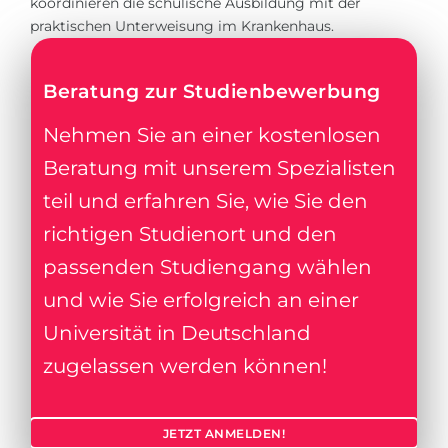
koordinieren die schulische Ausbildung mit der
praktischen Unterweisung im Krankenhaus.
Beratung zur Studienbewerbung
Nehmen Sie an einer kostenlosen
Beratung mit unserem Spezialisten
teil und erfahren Sie, wie Sie den
richtigen Studienort und den
passenden Studiengang wählen
und wie Sie erfolgreich an einer
Universität in Deutschland
zugelassen werden können!
JETZT ANMELDEN!