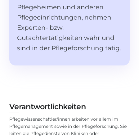
Studienkolleg
Sprachvisum
Pflegeheimen und anderen
Bachelor
Pflegeeinrichtungen, nehmen
STUDIENKOLLEG
Master
Experten- bzw.
Studienkollegs
Zweitstudium
Gutachtertätigkeiten wahr und
Studienkolleg-Kurse
sind in der Pflegeforschung tätig.
BEWERBEN NACH …
Freshman / Foundation
11-jähriger Schule
Studienvorbereitung
12-jähriger Schule (NIS)
Vorbereitung aufs Studienkolleg
College
Spezialkurse
IB Diploma
Mathematik
Verantwortlichkeiten
1. Studienjahr
Portfolio
2.–3. Studienjahr
GEOGRAFIE
Pflegewissenschaftler/innen arbeiten vor allem im
Pflegemanagement sowie in der Pflegeforschung. Sie
Bachelorabschluss
Bundesländer
leiten die Pflegedienste von Kliniken oder
Masterabschluss