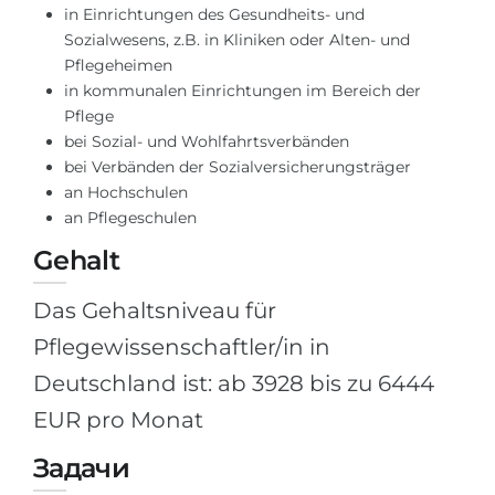
in Einrichtungen des Gesundheits- und
Belarus
Unsere Studierenden werden erfolgrei
Sozialwesens, z.B. in Kliniken oder Alten- und
Pflegeheimen
Anderes Land
in kommunalen Einrichtungen im Bereich der
BERATUNG!
BERATUNG BUCHEN
Pflege
* Nac
bei Sozial- und Wohlfahrtsverbänden
bei Verbänden der Sozialversicherungsträger
an Hochschulen
an Pflegeschulen
Gehalt
Das Gehaltsniveau für
Pflegewissenschaftler/in in
Deutschland ist: ab 3928 bis zu 6444
EUR pro Monat
Задачи