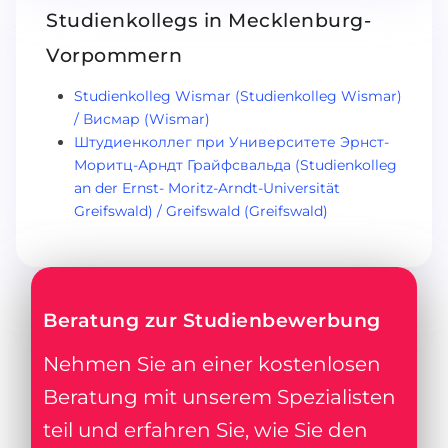
Studienkollegs in Mecklenburg-
Vorpommern
Studienkolleg Wismar (Studienkolleg Wismar)
/ Висмар (Wismar)
Штудиенколлег при Университете Эрнст-
Моритц-Арндт Грайфсвальда (Studienkolleg
an der Ernst- Moritz-Arndt-Universität
Greifswald) / Greifswald (Greifswald)
Beratung zur Studienbewerbung
Nehmen Sie an einer kostenlosen
Beratung mit unserem Spezialisten
teil und erfahren Sie, wie Sie den