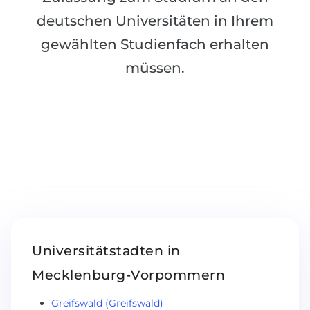
Belarus
deutschen Universitäten in Ihrem
Unsere Studierenden werden erfolgrei
gewählten Studienfach erhalten
Anderes Land
BERATUNG!
müssen.
BERATUNG BUCHEN
* Nac
Universitätstadten in
Mecklenburg-Vorpommern
Greifswald (Greifswald)