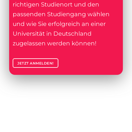
richtigen Studienort und den
passenden Studiengang wählen
und wie Sie erfolgreich an einer
Universität in Deutschland
zugelassen werden können!
JETZT ANMELDEN!