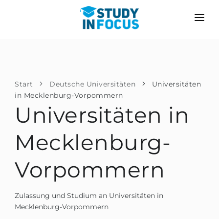
PROGRAMME
HOCHSCHULEN
BEWERBUNG
Universitäten
SZENARIEN
METHODIK
Start
Deutsche Universitäten
Universitäten
in Mecklenburg-Vorpommern
Bachelor & Master
Nach der Schule bewerben
LEISTUNGEN
Universitäten in
Vorkurse an der Hochschule
Hochschulwechsel
Propädeutikum
Mecklenburg-
Master in Deutschland
Zweitstudium
SPRACHSCHULEN
Vorpommern
Für Eltern
Sprachschulen
Mit Zulassungsgarantie
Sprachkurse
Zulassung und Studium an Universitäten in
BEWERBEN FÜR …
Mecklenburg-Vorpommern
Online-Sprachunterricht