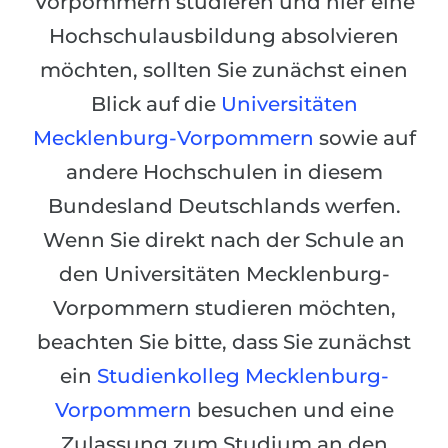
Vorpommern studieren und hier eine
Städte
Hochschulausbildung absolvieren
BEWERBEN FÜR FACHRICHTUNG …
BERUFE
möchten, sollten Sie zunächst einen
Medizin
Berufe
Blick auf die
Universitäten
Ingenieurwesen
Studienfächer
Mecklenburg-Vorpommern
sowie auf
Physik
Beispiel-Stellenangebote
andere Hochschulen in diesem
Management
Bundesland Deutschlands werfen.
BERUFSORIENTIERUNG
Anderes Fach
Wenn Sie direkt nach der Schule an
BEWERBEN AUS …
Holland-Test
den Universitäten Mecklenburg-
Russland
Interessenkarte-Test
Vorpommern studieren möchten,
Ukraine
RIASEC-Test
beachten Sie bitte, dass Sie zunächst
Kasachstan
Erfolg
zu
ein
Studienkolleg Mecklenburg-
Aserbaidschan
100%
Vorpommern
besuchen und eine
Armenien
Zulassung zum Studium an den