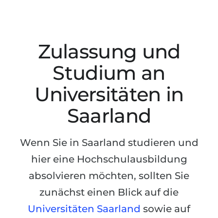
Studienkolleg
Sprachvisum
Bachelor
STUDIENKOLLEG
Master
Studienkollegs
Zulassung und
Zweitstudium
Studienkolleg-Kurse
Studium an
BEWERBEN NACH …
Freshman / Foundation
Universitäten in
11-jähriger Schule
Studienvorbereitung
Saarland
12-jähriger Schule (NIS)
Vorbereitung aufs Studienkolleg
College
Spezialkurse
Wenn Sie in Saarland studieren und
IB Diploma
Mathematik
hier eine Hochschulausbildung
1. Studienjahr
Portfolio
absolvieren möchten, sollten Sie
2.–3. Studienjahr
GEOGRAFIE
zunächst einen Blick auf die
Bachelorabschluss
Bundesländer
Universitäten Saarland
sowie auf
Masterabschluss