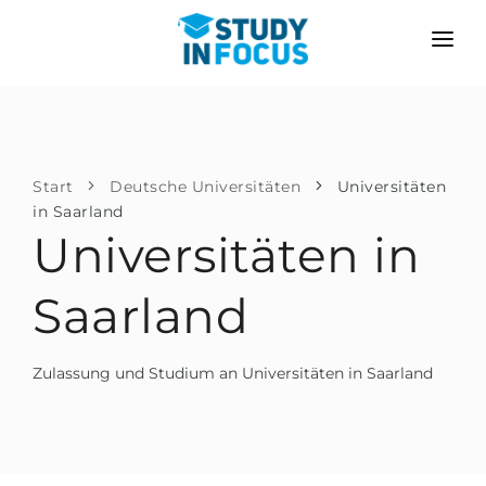
PROGRAMME
HOCHSCHULEN
BEWERBUNG
Universitäten
SZENARIEN
METHODIK
Start
Deutsche Universitäten
Universitäten
in Saarland
Bachelor & Master
Nach der Schule bewerben
LEISTUNGEN
Universitäten in
Vorkurse an der Hochschule
Hochschulwechsel
Propädeutikum
Saarland
Master in Deutschland
Zweitstudium
SPRACHSCHULEN
Zulassung und Studium an Universitäten in Saarland
Für Eltern
Sprachschulen
Mit Zulassungsgarantie
Sprachkurse
BEWERBEN FÜR …
Online-Sprachunterricht