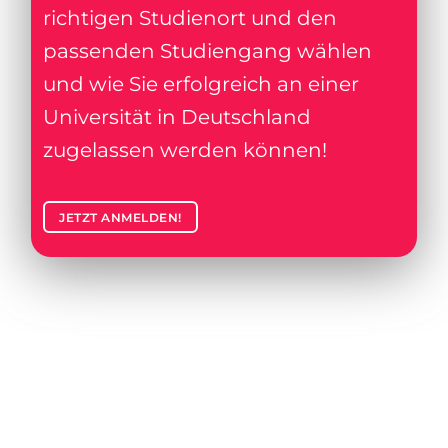
richtigen Studienort und den
passenden Studiengang wählen
und wie Sie erfolgreich an einer
Universität in Deutschland
zugelassen werden können!
JETZT ANMELDEN!