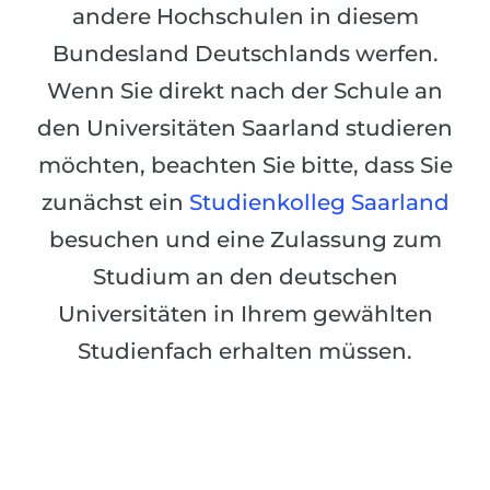
Städte
andere Hochschulen in diesem
BEWERBEN FÜR FACHRICHTUNG …
BERUFE
Bundesland Deutschlands werfen.
Medizin
Wenn Sie direkt nach der Schule an
Berufe
Ingenieurwesen
den Universitäten Saarland studieren
Studienfächer
Physik
möchten, beachten Sie bitte, dass Sie
Beispiel-Stellenangebote
zunächst ein
Management
Studienkolleg Saarland
BERUFSORIENTIERUNG
besuchen und eine Zulassung zum
Anderes Fach
Studium an den deutschen
BEWERBEN AUS …
Holland-Test
Universitäten in Ihrem gewählten
Russland
Interessenkarte-Test
Studienfach erhalten müssen.
Ukraine
RIASEC-Test
Kasachstan
Erfolg
zu
Aserbaidschan
100%
Armenien