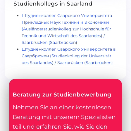
Studienkollegs in Saarland
Штудиенколлег Саарского Университета
Прикладных Наук Техники и Экономики
(Ausländerstudienkolleg zur Hochschule für
Technik und Wirtschaft des Saarlandes) /
Saarbrücken (Saarbrücken)
Штудиенколлег Саарского Университета в
Саарбрюкен (Studienkolleg der Universität
des Saarlandes) / Saarbrücken (Saarbrücken)
Beratung zur Studienbewerbung
Nehmen Sie an einer kostenlosen
Beratung mit unserem Spezialisten
teil und erfahren Sie, wie Sie den