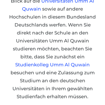
Blick auf die
Universitäten Umm Al
Städte
Quwain
sowie auf andere
BEWERBEN FÜR FACHRICHTUNG …
BERUFE
Hochschulen in diesem Bundesland
Medizin
Berufe
Deutschlands werfen. Wenn Sie
Ingenieurwesen
Studienfächer
direkt nach der Schule an den
Physik
Beispiel-Stellenangebote
Universitäten Umm Al Quwain
Management
studieren möchten, beachten Sie
BERUFSORIENTIERUNG
Anderes Fach
bitte, dass Sie zunächst ein
BEWERBEN AUS …
Holland-Test
Studienkolleg Umm Al Quwain
Russland
Interessenkarte-Test
besuchen und eine Zulassung zum
Ukraine
RIASEC-Test
Studium an den deutschen
Kasachstan
Erfolg
zu
Universitäten in Ihrem gewählten
Aserbaidschan
100%
Studienfach erhalten müssen.
Armenien