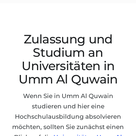
Studienkolleg
Sprachvisum
Bachelor
STUDIENKOLLEG
Master
Studienkollegs
Zulassung und
Zweitstudium
Studienkolleg-Kurse
Studium an
BEWERBEN NACH …
Freshman / Foundation
11-jähriger Schule
Studienvorbereitung
Universitäten in
12-jähriger Schule (NIS)
Vorbereitung aufs Studienkolleg
Umm Al Quwain
College
Spezialkurse
IB Diploma
Mathematik
Wenn Sie in Umm Al Quwain
1. Studienjahr
Portfolio
studieren und hier eine
2.–3. Studienjahr
Hochschulausbildung absolvieren
GEOGRAFIE
Bachelorabschluss
möchten, sollten Sie zunächst einen
Bundesländer
Masterabschluss