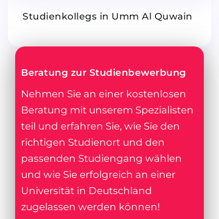
Studienkollegs in Umm Al Quwain
Beratung zur Studienbewerbung
Nehmen Sie an einer kostenlosen
Beratung mit unserem Spezialisten
teil und erfahren Sie, wie Sie den
richtigen Studienort und den
passenden Studiengang wählen
und wie Sie erfolgreich an einer
Universität in Deutschland
zugelassen werden können!