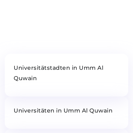
Belarus
Unsere Studierenden werden erfolgrei
Anderes Land
BERATUNG!
BERATUNG BUCHEN
* Nac
Universitätstadten in Umm Al
Quwain
Universitäten in Umm Al Quwain