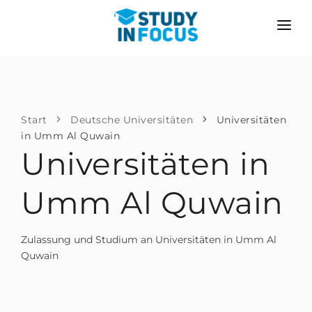
PROGRAMME
HOCHSCHULEN
BEWERBUNG
Universitäten
SZENARIEN
METHODIK
Start
Deutsche Universitäten
Universitäten
in Umm Al Quwain
Bachelor & Master
Nach der Schule bewerben
LEISTUNGEN
Universitäten in
Vorkurse an der Hochschule
Hochschulwechsel
Propädeutikum
Umm Al Quwain
Master in Deutschland
Zweitstudium
SPRACHSCHULEN
Zulassung und Studium an Universitäten in Umm Al
Für Eltern
Sprachschulen
Quwain
Mit Zulassungsgarantie
Sprachkurse
BEWERBEN FÜR …
Online-Sprachunterricht