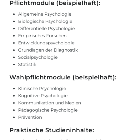
Städte
Pflichtmodule (beispielhaft):
BEWERBEN FÜR FACHRICHTUNG …
Allgemeine Psychologie
BERUFE
Biologische Psychologie
Medizin
Berufe
Differentielle Psychologie
Ingenieurwesen
Empirisches Forschen
Studienfächer
Entwicklungspsychologie
Physik
Beispiel-Stellenangebote
Grundlagen der Diagnostik
Management
Sozialpsychologie
Statistik
BERUFSORIENTIERUNG
Anderes Fach
Wahlpflichtmodule (beispielhaft):
BEWERBEN AUS …
Holland-Test
Klinische Psychologie
Russland
Interessenkarte-Test
Kognitive Psychologie
Kommunikation und Medien
Ukraine
RIASEC-Test
Pädagogische Psychologie
Kasachstan
Erfolg
zu
Prävention
Aserbaidschan
100%
Praktische Studieninhalte:
Armenien