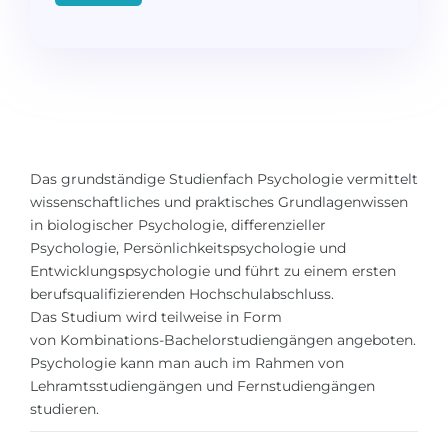
Studienkolleg
Sprachvisum
Bachelor
STUDIENKOLLEG
Master
Studienkollegs
Zweitstudium
Studienkolleg-Kurse
BEWERBEN NACH …
Freshman / Foundation
Das
grundständige Studienfach
Psychologie vermittelt
11-jähriger Schule
Studienvorbereitung
wissenschaftliches und praktisches Grundlagenwissen
in biologischer Psychologie, differenzieller
12-jähriger Schule (NIS)
Vorbereitung aufs Studienkolleg
Psychologie, Persönlichkeitspsychologie und
College
Spezialkurse
Entwicklungspsychologie und führt zu einem ersten
berufsqualifizierenden Hochschulabschluss.
IB Diploma
Mathematik
Das Studium wird teilweise in Form
1. Studienjahr
von
Kombinations-Bachelorstudiengängen
angeboten.
Portfolio
Psychologie kann man auch im Rahmen von
2.–3. Studienjahr
GEOGRAFIE
Lehramtsstudiengängen und Fernstudiengängen
studieren.
Bachelorabschluss
Bundesländer
Masterabschluss