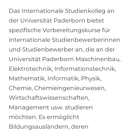
Städte
Das Internationale Studienkolleg an
BEWERBEN FÜR FACHRICHTUNG …
BERUFE
der Universität Paderborn bietet
Medizin
Berufe
spezifische Vorbereitungskurse für
Ingenieurwesen
Studienfächer
internationale Studienbewerberinnen
Physik
Beispiel-Stellenangebote
und Studienbewerber an, die an der
Management
Universität Paderborn Maschinenbau,
BERUFSORIENTIERUNG
Anderes Fach
Elektrotechnik, Informationstechnik,
BEWERBEN AUS …
Holland-Test
Mathematik, Informatik, Physik,
Russland
Chemie, Chemieingenieurwesen,
Interessenkarte-Test
Ukraine
Wirtschaftswissenschaften,
RIASEC-Test
Management usw. studieren
Kasachstan
Erfolg
zu
möchten. Es ermöglicht
Aserbaidschan
100%
Bildungsausländern, deren
Armenien