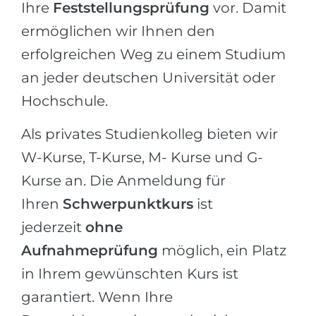
Städte
Ihre
Feststellungsprüfung
vor. Damit
BEWERBEN FÜR FACHRICHTUNG …
ermöglichen wir Ihnen den
BERUFE
erfolgreichen Weg zu einem Studium
Medizin
Berufe
an jeder deutschen Universität oder
Ingenieurwesen
Studienfächer
Hochschule.
Physik
Beispiel-Stellenangebote
Management
Als privates Studienkolleg bieten wir
BERUFSORIENTIERUNG
Anderes Fach
W-Kurse, T-Kurse, M- Kurse und G-
Kurse an. Die Anmeldung für
BEWERBEN AUS …
Holland-Test
Ihren
Schwerpunktkurs
ist
Russland
Interessenkarte-Test
jederzeit
ohne
Ukraine
RIASEC-Test
Aufnahmeprüfung
möglich, ein Platz
Kasachstan
Erfolg
zu
in Ihrem gewünschten Kurs ist
Aserbaidschan
100%
garantiert. Wenn Ihre
Armenien