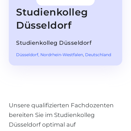
Studienkolleg
Sprachvisum
Studienkolleg
Bachelor
STUDIENKOLLEG
Düsseldorf
Master
Studienkollegs
Zweitstudium
Studienkolleg-Kurse
Studienkolleg Düsseldorf
BEWERBEN NACH …
Freshman / Foundation
Düsseldorf
, Nordrhein-Westfalen
,
Deutschland
11-jähriger Schule
Studienvorbereitung
12-jähriger Schule (NIS)
Vorbereitung aufs Studienkolleg
College
Spezialkurse
IB Diploma
Mathematik
1. Studienjahr
Portfolio
Unsere qualifizierten Fachdozenten
2.–3. Studienjahr
GEOGRAFIE
bereiten Sie im Studienkolleg
Bachelorabschluss
Bundesländer
Düsseldorf optimal auf
Masterabschluss