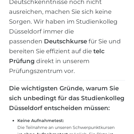
Deutschkenntnisse noch nicht
Belarus
ausreichen, machen Sie sich keine
Unsere Studierenden werden erfolgrei
Anderes Land
Sorgen. Wir haben im Studienkolleg
BERATUNG!
Düsseldorf immer die
BERATUNG BUCHEN
* Nac
passenden
Deutschkurse
für Sie und
bereiten Sie effizient auf die
telc
Prüfung
direkt in unserem
Prüfungszentrum vor.
Die wichtigsten Gründe, warum Sie
sich unbedingt für das Studienkolleg
Düsseldorf entscheiden müssen:
Keine Aufnahmetest:
Die Teilnahme an unseren Schwerpunktkursen