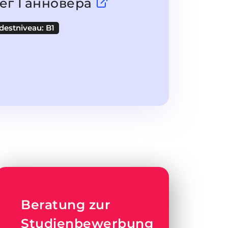
ег Ганновера
destniveau: B1
Beratung zur
Studienbewerbung