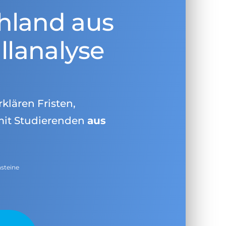
hland aus
llanalyse
rklären Fristen,
mit Studierenden
aus
nsteine