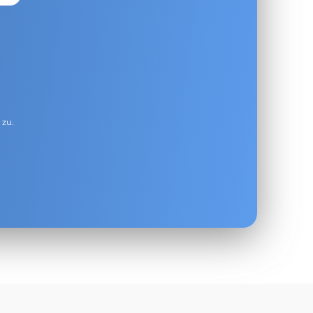
g
zu.