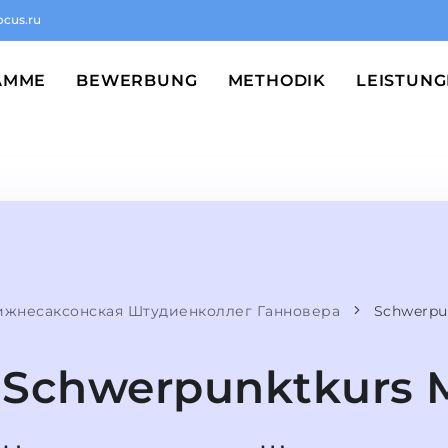
ocus.ru
AMME
BEWERBUNG
METHODIK
LEISTUN
жнесаксонская Штудиенколлег Ганновера
Schwerpu
Schwerpunktkurs 