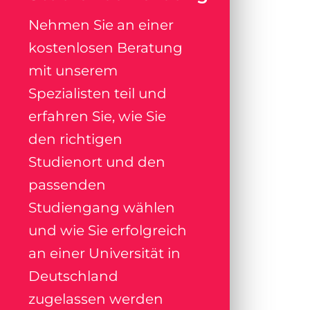
Nehmen Sie an einer
kostenlosen Beratung
mit unserem
Spezialisten teil und
erfahren Sie, wie Sie
den richtigen
Studienort und den
passenden
Studiengang wählen
und wie Sie erfolgreich
an einer Universität in
Deutschland
zugelassen werden