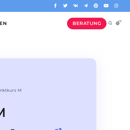
DE
GEN
BERATUNG
nktkurs M
M