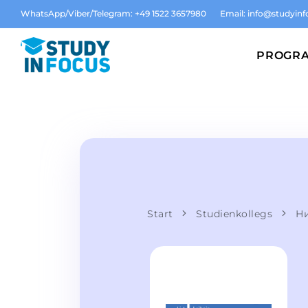
WhatsApp/Viber/Telegram: +49 1522 3657980
Email:
info@studyinf
PROGR
Start
Studienkollegs
Ни