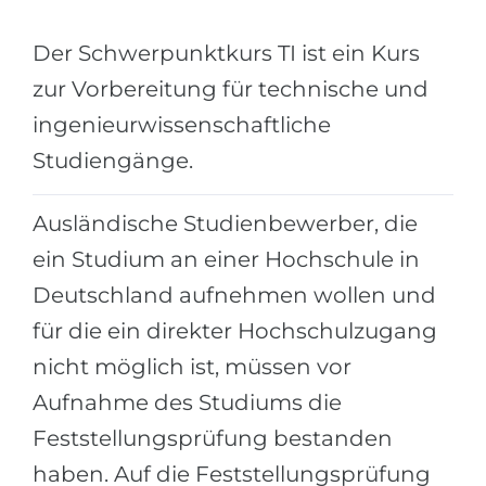
Städte
BEWERBEN FÜR FACHRICHTUNG …
Der Schwerpunktkurs TI ist ein Kurs
BERUFE
Medizin
zur Vorbereitung für technische und
Berufe
Ingenieurwesen
ingenieurwissenschaftliche
Studienfächer
Studiengänge.
Physik
Beispiel-Stellenangebote
Management
Ausländische Studienbewerber, die
BERUFSORIENTIERUNG
Anderes Fach
ein Studium an einer Hochschule in
BEWERBEN AUS …
Holland-Test
Deutschland aufnehmen wollen und
Russland
Interessenkarte-Test
für die ein direkter Hochschulzugang
Ukraine
RIASEC-Test
nicht möglich ist, müssen vor
Kasachstan
Erfolg
Aufnahme des Studiums die
zu
Feststellungsprüfung bestanden
Aserbaidschan
100%
haben. Auf die Feststellungsprüfung
Armenien