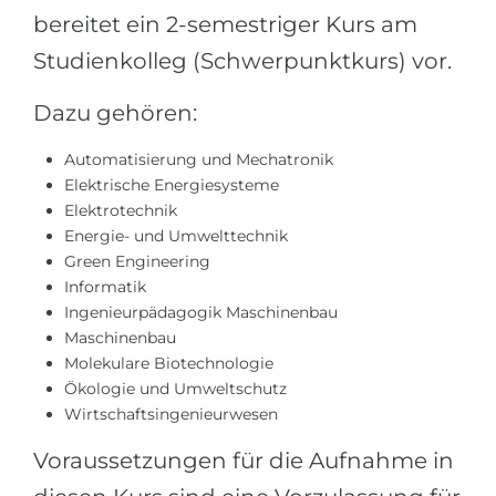
bereitet ein 2-semestriger Kurs am
Belarus
Unsere Studierenden werden erfolgrei
Studienkolleg (Schwerpunktkurs) vor.
Anderes Land
BERATUNG!
Dazu gehören:
BERATUNG BUCHEN
* Nac
Automatisierung und Mechatronik
Elektrische Energiesysteme
Elektrotechnik
Energie- und Umwelttechnik
Green Engineering
Informatik
Ingenieurpädagogik Maschinenbau
Maschinenbau
Molekulare Biotechnologie
Ökologie und Umweltschutz
Wirtschaftsingenieurwesen
Voraussetzungen für die Aufnahme in