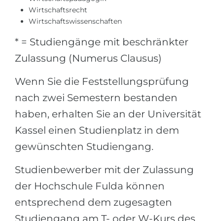
Wirtschaftsrecht
Belarus
Unsere Studierenden werden erfolgrei
Wirtschaftswissenschaften
Anderes Land
* = Studiengänge mit beschränkter
BERATUNG!
BERATUNG BUCHEN
Zulassung (Numerus Clausus)
* Nac
Wenn Sie die Feststellungsprüfung
nach zwei Semestern bestanden
haben, erhalten Sie an der Universität
Kassel einen Studienplatz in dem
gewünschten Studiengang.
Studienbewerber mit der Zulassung
der Hochschule Fulda können
entsprechend dem zugesagten
Studiengang am T- oder W-Kurs des