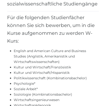
Städte
sozialwissenschaftliche Studiengänge
BEWERBEN FÜR FACHRICHTUNG …
BERUFE
Für die folgenden Studienfächer
Medizin
Berufe
können Sie sich bewerben, um in die
Ingenieurwesen
Studienfächer
Kurse aufgenommen zu werden W-
Physik
Beispiel-Stellenangebote
Kurs:
Management
BERUFSORIENTIERUNG
English and American Culture and Business
Anderes Fach
Studies (Anglistik, Amerikanistik und
BEWERBEN AUS …
Wirtschaftswissenschaften)
Holland-Test
Kultur und Wirtschaft/Französistik
Russland
Interessenkarte-Test
Kultur und Wirtschaft/Hispanistik
Ukraine
Politikwissenschaft (Kombinationsbachelor)
RIASEC-Test
Psychologie*
Kasachstan
Erfolg
zu
Soziale Arbeit*
Soziologie (Kombinationsbachelor)
Aserbaidschan
100%
Wirtschaftsingenieurwesen
Armenien
Wirtschaftspädagogik