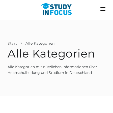
PROGRAMME
HOCHSCHULEN
BEWERBUNG
Universitäten
SZENARIEN
METHODIK
Start
Alle Kategorien
Alle Kategorien
Bachelor & Master
Nach der Schule bewerben
LEISTUNGEN
Vorkurse an der Hochschule
Hochschulwechsel
Alle Kategorien mit nützlichen Informationen über
Propädeutikum
Master in Deutschland
Hochschulbildung und Studium in Deutschland
Zweitstudium
SPRACHSCHULEN
Für Eltern
Sprachschulen
Mit Zulassungsgarantie
Sprachkurse
BEWERBEN FÜR …
Online-Sprachunterricht