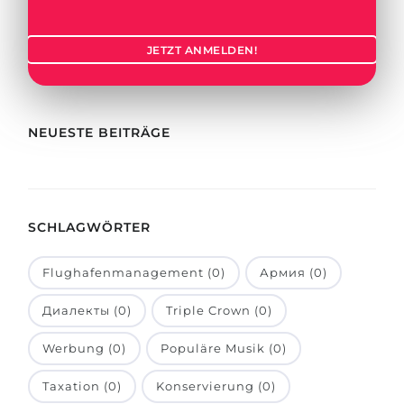
Städte
BEWERBEN FÜR FACHRICHTUNG …
BERUFE
JETZT ANMELDEN!
Medizin
Berufe
Ingenieurwesen
Studienfächer
Physik
NEUESTE BEITRÄGE
Beispiel-Stellenangebote
Management
BERUFSORIENTIERUNG
Anderes Fach
SCHLAGWÖRTER
BEWERBEN AUS …
Holland-Test
Russland
Interessenkarte-Test
Flughafenmanagement (0)
Армия (0)
Ukraine
RIASEC-Test
Диалекты (0)
Triple Crown (0)
Kasachstan
Erfolg
zu
Werbung (0)
Populäre Musik (0)
Aserbaidschan
100%
Taxation (0)
Konservierung (0)
Armenien