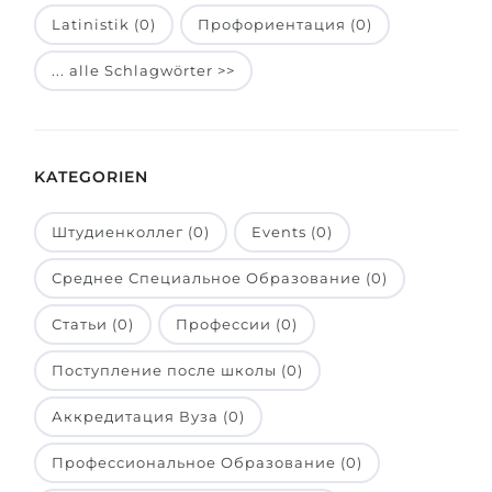
Latinistik (0)
Профориентация (0)
Belarus
Unsere Studierenden werden erfolgrei
Anderes Land
... alle Schlagwörter >>
BERATUNG!
BERATUNG BUCHEN
* Nac
KATEGORIEN
Штудиенколлег (0)
Events (0)
Среднее Специальное Образование (0)
Статьи (0)
Профессии (0)
Поступление после школы (0)
Аккредитация Вуза (0)
Профессиональное Образование (0)