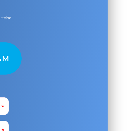
nsteine
AM