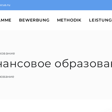
ocus.ru
AMME
BEWERBUNG
METHODIK
LEISTUN
зование
инансовое образов
азование