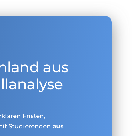
hland aus
llanalyse
rklären Fristen,
mit Studierenden
aus