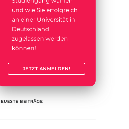
Studiengang wählen
und wie Sie erfolgreich
an einer Universität in
Deutschland
zugelassen werden
können!
JETZT ANMELDEN!
NEUESTE BEITRÄGE