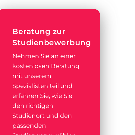
Beratung zur
Studienbewerbung
Nehmen Sie an einer
kostenlosen Beratung
mit unserem
Spezialisten teil und
erfahren Sie, wie Sie
den richtigen
Studienort und den
passenden