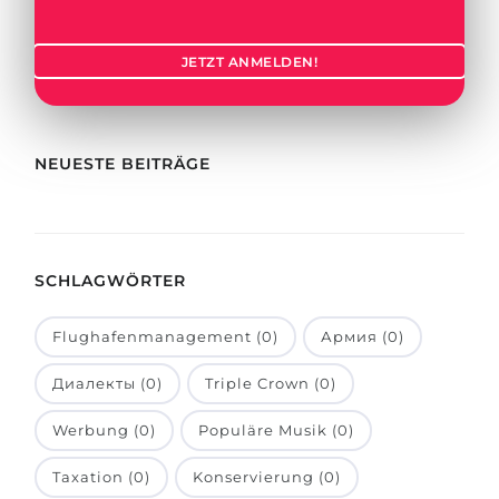
Städte
BEWERBEN FÜR FACHRICHTUNG …
BERUFE
JETZT ANMELDEN!
Medizin
Berufe
Ingenieurwesen
Studienfächer
Physik
NEUESTE BEITRÄGE
Beispiel-Stellenangebote
Management
BERUFSORIENTIERUNG
Anderes Fach
SCHLAGWÖRTER
BEWERBEN AUS …
Holland-Test
Russland
Interessenkarte-Test
Flughafenmanagement (0)
Армия (0)
Ukraine
RIASEC-Test
Диалекты (0)
Triple Crown (0)
Kasachstan
Erfolg
zu
Werbung (0)
Populäre Musik (0)
Aserbaidschan
100%
Taxation (0)
Konservierung (0)
Armenien