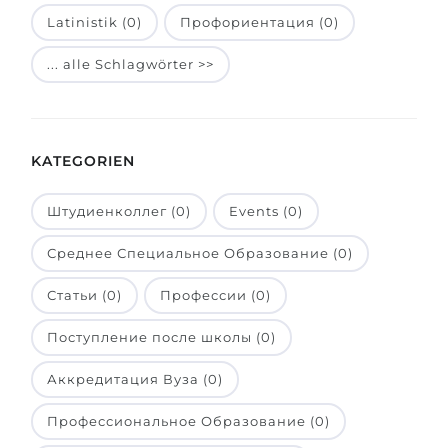
Latinistik (0)
Профориентация (0)
Belarus
Unsere Studierenden werden erfolgrei
Anderes Land
... alle Schlagwörter >>
BERATUNG!
BERATUNG BUCHEN
* Nac
KATEGORIEN
Штудиенколлег (0)
Events (0)
Среднее Специальное Образование (0)
Статьи (0)
Профессии (0)
Поступление после школы (0)
Аккредитация Вуза (0)
Профессиональное Образование (0)