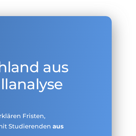
hland aus
llanalyse
rklären Fristen,
mit Studierenden
aus