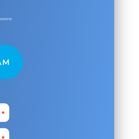
nsteine
AM