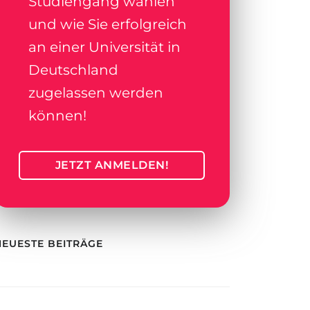
Studiengang wählen
und wie Sie erfolgreich
an einer Universität in
Deutschland
zugelassen werden
können!
JETZT ANMELDEN!
NEUESTE BEITRÄGE