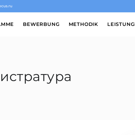
ocus.ru
AMME
BEWERBUNG
METHODIK
LEISTUN
гистратура