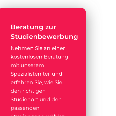
Beratung zur
Studienbewerbung
Nehmen Sie an einer
kostenlosen Beratung
mit unserem
Spezialisten teil und
erfahren Sie, wie Sie
den richtigen
Studienort und den
passenden