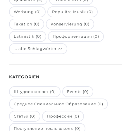
Belarus
Unsere Studierenden werden erfolgrei
Werbung (0)
Populäre Musik (0)
Anderes Land
Taxation (0)
BERATUNG!
Konservierung (0)
BERATUNG BUCHEN
* Nac
Latinistik (0)
Профориентация (0)
... alle Schlagwörter >>
KATEGORIEN
Штудиенколлег (0)
Events (0)
Среднее Специальное Образование (0)
Статьи (0)
Профессии (0)
Поступление после школы (0)